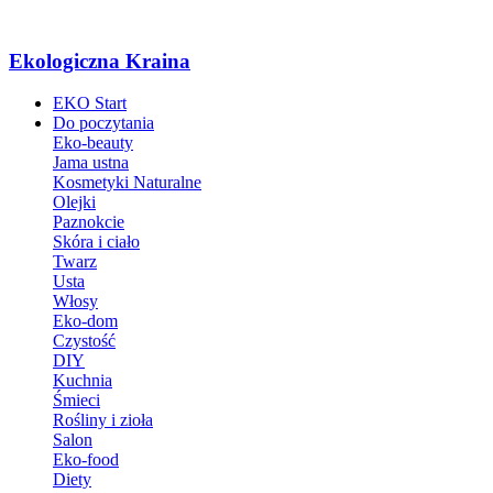
Ekologiczna Kraina
EKO Start
Do poczytania
Eko-beauty
Jama ustna
Kosmetyki Naturalne
Olejki
Paznokcie
Skóra i ciało
Twarz
Usta
Włosy
Eko-dom
Czystość
DIY
Kuchnia
Śmieci
Rośliny i zioła
Salon
Eko-food
Diety