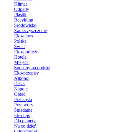
Klimat
Odpady
Plastik
Recykling
Środowisko
Zanieczyszczenie
Eko-news
Polska
Świat
Eko-podróże
Hotele
Miejsca
Sposoby na podróż
Eko-przepisy
Alkohol
Deser
Napoje
Obiad
Przekąski
Przetwory
Śniadanie
Eko-tips
Dla planety
Na co dzień
Odpoczynek