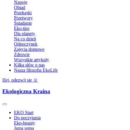
Napoje
Obiad
Przekąski
Przetwory
Śniadanie
Eko-tips
Dla planety
Na co dzień
Odpoczynek
Zajęcia domowe
Zdrowie
Wszystkie artykuły
Kilka słów o nas
Nasza filozofia EkoLife
Hej, odezwij się ☺️
Ekologiczna Kraina
EKO Start
Do poczytania
Eko-beauty
Jama ustna