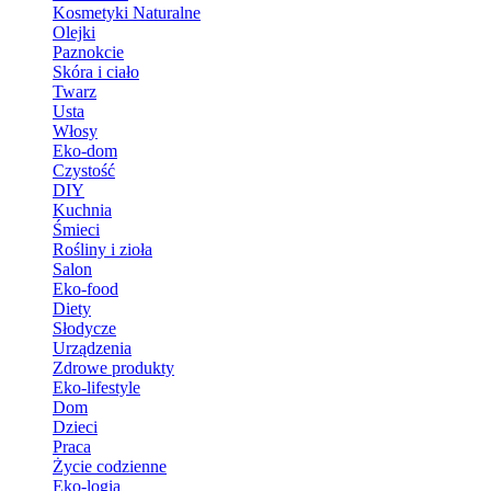
Kosmetyki Naturalne
Olejki
Paznokcie
Skóra i ciało
Twarz
Usta
Włosy
Eko-dom
Czystość
DIY
Kuchnia
Śmieci
Rośliny i zioła
Salon
Eko-food
Diety
Słodycze
Urządzenia
Zdrowe produkty
Eko-lifestyle
Dom
Dzieci
Praca
Życie codzienne
Eko-logia