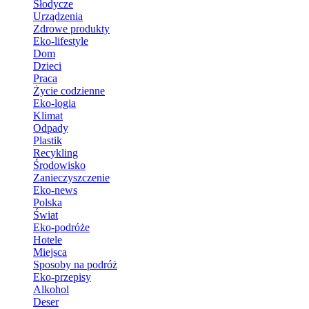
Słodycze
Urządzenia
Zdrowe produkty
Eko-lifestyle
Dom
Dzieci
Praca
Życie codzienne
Eko-logia
Klimat
Odpady
Plastik
Recykling
Środowisko
Zanieczyszczenie
Eko-news
Polska
Świat
Eko-podróże
Hotele
Miejsca
Sposoby na podróż
Eko-przepisy
Alkohol
Deser