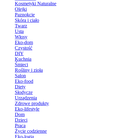
Kosmetyki Naturalne
Olejki
Paznokcie
Skóra i ciało
Twarz
Usta
Włosy
Eko-dom
Czystość
DIY
Kuchnia
Śmieci
Rośliny i zioła
Salon
Eko-food
Diety
Słodycze
Urządzenia
Zdrowe produkty
Eko-lifestyle
Dom
Dzieci
Praca
Życie codzienne
Eko-logia