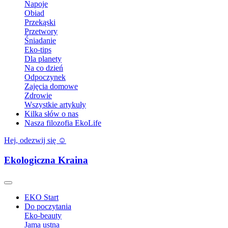
Napoje
Obiad
Przekąski
Przetwory
Śniadanie
Eko-tips
Dla planety
Na co dzień
Odpoczynek
Zajęcia domowe
Zdrowie
Wszystkie artykuły
Kilka słów o nas
Nasza filozofia EkoLife
Hej, odezwij się ☺️
Ekologiczna Kraina
EKO Start
Do poczytania
Eko-beauty
Jama ustna