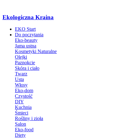
Ekologiczna Kraina
EKO Start
Do poczytania
Eko-beauty
Jama ustna
Kosmetyki Naturalne
Olejki
Paznokcie
Skóra i ciało
Twarz
Usta
Włosy
Eko-dom
Czystość
DIY
Kuchnia
Śmieci
Rośliny i zioła
Salon
Eko-food
Diety