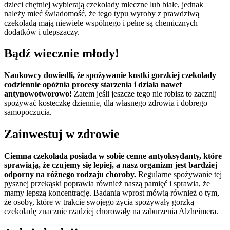
dzieci chętniej wybierają czekolady mleczne lub białe, jednak
należy mieć świadomość, że tego typu wyroby z prawdziwą
czekoladą mają niewiele wspólnego i pełne są chemicznych
dodatków i ulepszaczy.
Bądź wiecznie młody!
Naukowcy dowiedli, że spożywanie kostki gorzkiej czekolady
codziennie opóźnia procesy starzenia i działa nawet
antynowotworowo!
Zatem jeśli jeszcze tego nie robisz to zacznij
spożywać kosteczkę dziennie, dla własnego zdrowia i dobrego
samopoczucia.
Zainwestuj w zdrowie
Ciemna czekolada posiada w sobie cenne antyoksydanty, które
sprawiają, że czujemy się lepiej, a nasz organizm jest bardziej
odporny na różnego rodzaju choroby.
Regularne spożywanie tej
pysznej przekąski poprawia również naszą pamięć i sprawia, że
mamy lepszą koncentrację. Badania wprost mówią również o tym,
że osoby, które w trakcie swojego życia spożywały gorzką
czekoladę znacznie rzadziej chorowały na zaburzenia Alzheimera.