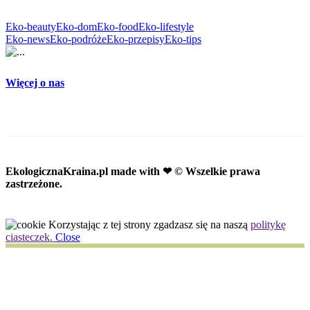
Eko-beauty
Eko-dom
Eko-food
Eko-lifestyle
Eko-news
Eko-podróże
Eko-przepisy
Eko-tips
Więcej o nas
EkologicznaKraina.pl
made with ❤ © Wszelkie prawa
zastrzeżone.
Korzystając z tej strony zgadzasz się na naszą
politykę
ciasteczek.
Close