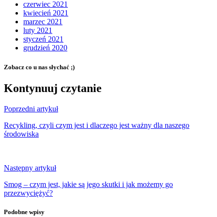
czerwiec 2021
kwiecień 2021
marzec 2021
luty 2021
styczeń 2021
grudzień 2020
Zobacz co u nas słychać ;)
Kontynuuj czytanie
Poprzedni artykuł
Recykling, czyli czym jest i dlaczego jest ważny dla naszego
środowiska
Następny artykuł
Smog – czym jest, jakie są jego skutki i jak możemy go
przezwyciężyć?
Podobne wpisy