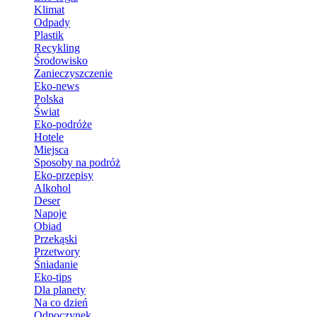
Klimat
Odpady
Plastik
Recykling
Środowisko
Zanieczyszczenie
Eko-news
Polska
Świat
Eko-podróże
Hotele
Miejsca
Sposoby na podróż
Eko-przepisy
Alkohol
Deser
Napoje
Obiad
Przekąski
Przetwory
Śniadanie
Eko-tips
Dla planety
Na co dzień
Odpoczynek