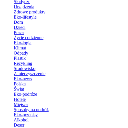
Słodycze
Urządzenia
Zdrowe produkty
Eko-lifestyle
Dom
Dzieci
Praca
Życie codzienne
Eko-logia
Klimat
Odpady
Plastik
Recykling
Środowisko
Zanieczyszczenie
Eko-news
Polska
Świat
Eko-podróże
Hotele
Miejsca
Sposoby na podróż
Eko-przepisy
Alkohol
Deser