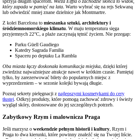
sprzyja długim spacerom.
Wieża Eiffla o zachodzie słońca to widok,
który zapada w pamięć na lata
. Warto wybrać się na rejs Sekwaną
lub odwiedzić mniej znane dzielnice jak Montmartre.
Z kolei Barcelona to
mieszanka sztuki, architektury i
śródziemnomorskiego klimatu
. W maju temperatura sięga
przyjemnych 22°C, a plaże zaczynają tętnić życiem. Nie przegap:
Parku Güell Gaudiego
Katedry Sagrada Familia
Spaceru po deptaku La Rambla
Oba miasta łączy doskonała komunikacja miejska
, dzięki której
zwiedzisz najważniejsze atrakcje nawet w krótkim czasie. Pamiętaj
tylko, by zarezerwować bilety do popularnych miejsc z
wyprzedzeniem – w sezonie kolejki bywają długie.
Poznaj sekrety pielęgnacji z
najlepszymi kosmetykami do cery
tłustej
. Odkryj produkty, które pomogą zachować zdrowy i świeży
wygląd skóry, dostosowane do jej szczególnych potrzeb.
Zabytkowy Rzym i malownicza Praga
Jeśli marzysz o
weekendzie pełnym historii i kultury
, Rzym i
Praga to dwa kierunki, które powinny znaleźć się na Twojej liście.