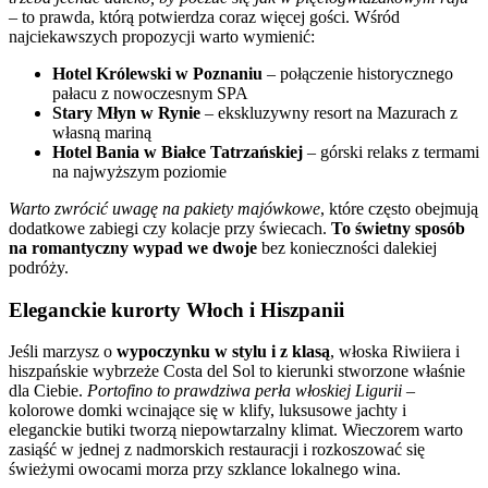
– to prawda, którą potwierdza coraz więcej gości. Wśród
najciekawszych propozycji warto wymienić:
Hotel Królewski w Poznaniu
– połączenie historycznego
pałacu z nowoczesnym SPA
Stary Młyn w Rynie
– ekskluzywny resort na Mazurach z
własną mariną
Hotel Bania w Białce Tatrzańskiej
– górski relaks z termami
na najwyższym poziomie
Warto zwrócić uwagę na pakiety majówkowe
, które często obejmują
dodatkowe zabiegi czy kolacje przy świecach.
To świetny sposób
na romantyczny wypad we dwoje
bez konieczności dalekiej
podróży.
Eleganckie kurorty Włoch i Hiszpanii
Jeśli marzysz o
wypoczynku w stylu i z klasą
, włoska Riwiiera i
hiszpańskie wybrzeże Costa del Sol to kierunki stworzone właśnie
dla Ciebie.
Portofino to prawdziwa perła włoskiej Ligurii
–
kolorowe domki wcinające się w klify, luksusowe jachty i
eleganckie butiki tworzą niepowtarzalny klimat. Wieczorem warto
zasiąść w jednej z nadmorskich restauracji i rozkoszować się
świeżymi owocami morza przy szklance lokalnego wina.