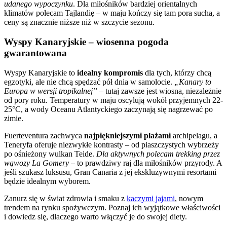
udanego wypoczynku
. Dla miłośników bardziej orientalnych
klimatów polecam Tajlandię – w maju kończy się tam pora sucha, a
ceny są znacznie niższe niż w szczycie sezonu.
Wyspy Kanaryjskie – wiosenna pogoda
gwarantowana
Wyspy Kanaryjskie to
idealny kompromis
dla tych, którzy chcą
egzotyki, ale nie chcą spędzać pół dnia w samolocie.
„Kanary to
Europa w wersji tropikalnej”
– tutaj zawsze jest wiosna, niezależnie
od pory roku. Temperatury w maju oscylują wokół przyjemnych 22-
25°C, a wody Oceanu Atlantyckiego zaczynają się nagrzewać po
zimie.
Fuerteventura zachwyca
najpiękniejszymi plażami
archipelagu, a
Teneryfa oferuje niezwykłe kontrasty – od piaszczystych wybrzeży
po ośnieżony wulkan Teide.
Dla aktywnych polecam trekking przez
wąwozy La Gomery
– to prawdziwy raj dla miłośników przyrody. A
jeśli szukasz luksusu, Gran Canaria z jej ekskluzywnymi resortami
będzie idealnym wyborem.
Zanurz się w świat zdrowia i smaku z
kaczymi jajami
, nowym
trendem na rynku spożywczym. Poznaj ich wyjątkowe właściwości
i dowiedz się, dlaczego warto włączyć je do swojej diety.