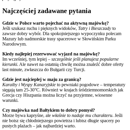
Najczęściej zadawane pytania
Gdzie w Polsce warto pojechać na aktywną majówkę?
Jeśli szukasz ruchu i pięknych widoków,
Tatry i Bieszczady
to
zawsze dobry wybór. Dla spokojniejszego wypoczynku polecam
Mazury lub nadmorskie trasy spacerowe w Słowińskim Parku
Narodowym.
Kiedy najlepiej rezerwować wyjazd na majówkę?
Im wcześniej, tym lepiej –
szczególnie jeśli planujesz popularne
kierunki
. Ale nawet na ostatnią chwilę można znaleźć dobre oferty
last minute, zwłaszcza do Bułgarii czy Turcji.
Gdzie jest najcieplej w maju za granicą?
Karaiby i Wyspy Kanaryjskie
to pewniaki pogodowe – temperatury
sięgają tam 25-30°C. Również w krajach śródziemnomorskich jak
Grecja czy Hiszpania można liczyć na przyjemne, wiosenne
warunki.
Czy majówka nad Bałtykiem to dobry pomysł?
Morze bywa kapryśne, ale
właśnie to nadaje mu charakteru
. Jeśli
nie boisz się chłodniejszego powietrza i lubisz długie spacery po
pustych plażach – jak najbardziej warto.