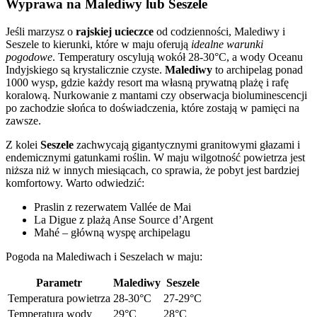
Wyprawa na Malediwy lub Seszele
Jeśli marzysz o
rajskiej ucieczce
od codzienności, Malediwy i
Seszele to kierunki, które w maju oferują
idealne warunki
pogodowe
. Temperatury oscylują wokół 28-30°C, a wody Oceanu
Indyjskiego są krystalicznie czyste.
Malediwy
to archipelag ponad
1000 wysp, gdzie każdy resort ma własną prywatną plażę i rafę
koralową. Nurkowanie z mantami czy obserwacja bioluminescencji
po zachodzie słońca to doświadczenia, które zostają w pamięci na
zawsze.
Z kolei
Seszele
zachwycają gigantycznymi granitowymi głazami i
endemicznymi gatunkami roślin. W maju wilgotność powietrza jest
niższa niż w innych miesiącach, co sprawia, że pobyt jest bardziej
komfortowy. Warto odwiedzić:
Praslin z rezerwatem Vallée de Mai
La Digue z plażą Anse Source d’Argent
Mahé – główną wyspę archipelagu
Pogoda na Malediwach i Seszelach w maju:
Parametr
Malediwy
Seszele
Temperatura powietrza
28-30°C
27-29°C
Temperatura wody
29°C
28°C