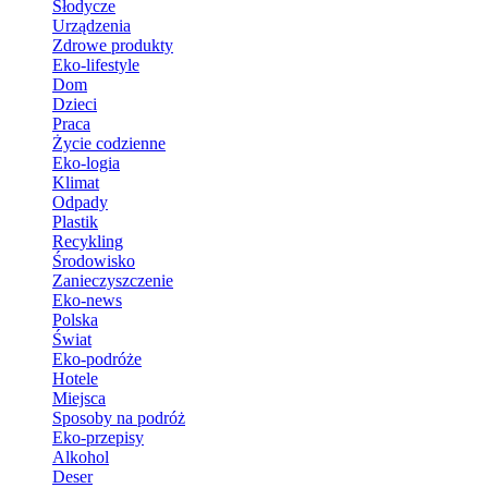
Słodycze
Urządzenia
Zdrowe produkty
Eko-lifestyle
Dom
Dzieci
Praca
Życie codzienne
Eko-logia
Klimat
Odpady
Plastik
Recykling
Środowisko
Zanieczyszczenie
Eko-news
Polska
Świat
Eko-podróże
Hotele
Miejsca
Sposoby na podróż
Eko-przepisy
Alkohol
Deser