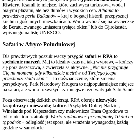
Riwiery
. Ksamil to miejsce, które zachwyca turkusową wodą i
białymi plażami, ale bez tłumów i wysokich cen.
Albania to
prawdziwa perła Bałkanów
– kraj o bogatej historii, przepysznej
kuchni i gościnnych mieszkańcach. Warto wybrać się na wycieczkę
do Beratu, zwanego „miastem tysiąca okien” lub do Gjirokastër,
wpisanego na listę UNESCO.
Safari w Afryce Południowej
Dla prawdziwych poszukiwaczy przygód
safari w RPA to
spełnienie marzeń
. Maj to idealny czas na taką wyprawę – kończy
się pora deszczowa, a zwierzęta są aktywne.
„Nic nie przygotuje
Cię na moment, gdy kilkanaście metrów od Twojego jeepa
przechodzi stado słoni”
– to doświadczenie, które zmienia
perspektywę. Park Narodowy Krugera to najpopularniejsze miejsce
na safari, ale warto rozważyć też mniejsze rezerwaty jak Sabi Sands.
Poza obserwacją dzikich zwierząt, RPA oferuje
niezwykłe
krajobrazy i mieszankę kultur
. Przylądek Dobrej Nadziei,
Winelands pod Kapsztadem czy malownicza Trasa Ogrodowa to
tylko niektóre z atrakcji.
Warto zaplanować przynajmniej 10 dni na
tę podróż
– odległość jest spora, ale wrażenia wynagrodzą każdą
godzinę w samolocie.