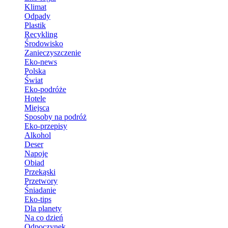
Klimat
Odpady
Plastik
Recykling
Środowisko
Zanieczyszczenie
Eko-news
Polska
Świat
Eko-podróże
Hotele
Miejsca
Sposoby na podróż
Eko-przepisy
Alkohol
Deser
Napoje
Obiad
Przekąski
Przetwory
Śniadanie
Eko-tips
Dla planety
Na co dzień
Odpoczynek