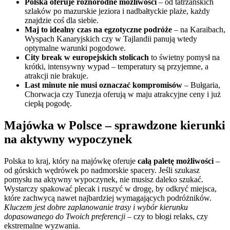
Polska oferuje różnorodne możliwości
– od tatrzańskich
szlaków po mazurskie jeziora i nadbałtyckie plaże, każdy
znajdzie coś dla siebie.
Maj to idealny czas na egzotyczne podróże
– na Karaibach,
Wyspach Kanaryjskich czy w Tajlandii panują wtedy
optymalne warunki pogodowe.
City break w europejskich stolicach
to świetny pomysł na
krótki, intensywny wypad – temperatury są przyjemne, a
atrakcji nie brakuje.
Last minute nie musi oznaczać kompromisów
– Bułgaria,
Chorwacja czy Tunezja oferują w maju atrakcyjne ceny i już
ciepłą pogodę.
Majówka w Polsce – sprawdzone kierunki
na aktywny wypoczynek
Polska to kraj, który na majówkę oferuje
całą paletę możliwości
–
od górskich wędrówek po nadmorskie spacery. Jeśli szukasz
pomysłu na aktywny wypoczynek, nie musisz daleko szukać.
Wystarczy spakować plecak i ruszyć w drogę, by odkryć miejsca,
które zachwycą nawet najbardziej wymagających podróżników.
Kluczem jest dobre zaplanowanie trasy i wybór kierunku
dopasowanego do Twoich preferencji
– czy to błogi relaks, czy
ekstremalne wyzwania.