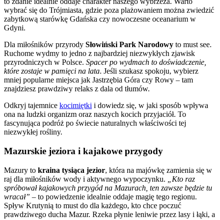
to zdanie idealnie oddaje charakter naszego wybrzeża. Warto
wybrać się do Trójmiasta, gdzie poza plażowaniem można zwiedzić
zabytkową starówkę Gdańska czy nowoczesne oceanarium w
Gdyni.
Dla miłośników przyrody
Słowiński Park Narodowy
to must see.
Ruchome wydmy to jedno z najbardziej niezwykłych zjawisk
przyrodniczych w Polsce.
Spacer po wydmach to doświadczenie,
które zostaje w pamięci na lata
. Jeśli szukasz spokoju, wybierz
mniej popularne miejsca jak Jastrzębia Góra czy Rowy – tam
znajdziesz prawdziwy relaks z dala od tłumów.
Odkryj tajemnice
kocimiętki
i dowiedz się, w jaki sposób wpływa
ona na ludzki organizm oraz naszych kocich przyjaciół. To
fascynująca podróż po świecie naturalnych właściwości tej
niezwykłej rośliny.
Mazurskie jeziora i kajakowe przygody
Mazury to
kraina tysiąca jezior
, która na majówkę zamienia się w
raj dla miłośników wody i aktywnego wypoczynku.
„Kto raz
spróbował kajakowych przygód na Mazurach, ten zawsze będzie tu
wracał”
– to powiedzenie idealnie oddaje magię tego regionu.
Spływ Krutynią to must do dla każdego, kto chce poczuć
prawdziwego ducha Mazur. Rzeka płynie leniwie przez lasy i łąki, a