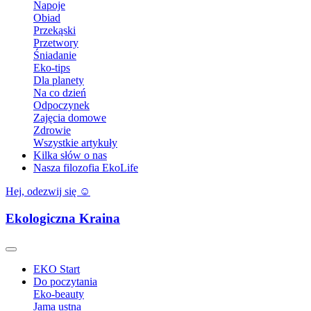
Napoje
Obiad
Przekąski
Przetwory
Śniadanie
Eko-tips
Dla planety
Na co dzień
Odpoczynek
Zajęcia domowe
Zdrowie
Wszystkie artykuły
Kilka słów o nas
Nasza filozofia EkoLife
Hej, odezwij się ☺️
Ekologiczna Kraina
EKO Start
Do poczytania
Eko-beauty
Jama ustna