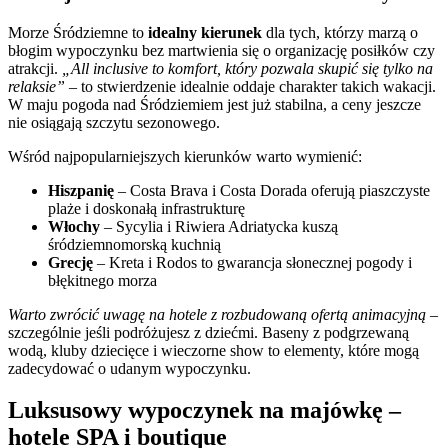
Morze Śródziemne to
idealny kierunek
dla tych, którzy marzą o
błogim wypoczynku bez martwienia się o organizację posiłków czy
atrakcji.
„All inclusive to komfort, który pozwala skupić się tylko na
relaksie”
– to stwierdzenie idealnie oddaje charakter takich wakacji.
W maju pogoda nad Śródziemiem jest już stabilna, a ceny jeszcze
nie osiągają szczytu sezonowego.
Wśród najpopularniejszych kierunków warto wymienić:
Hiszpanię
– Costa Brava i Costa Dorada oferują piaszczyste
plaże i doskonałą infrastrukturę
Włochy
– Sycylia i Riwiera Adriatycka kuszą
śródziemnomorską kuchnią
Grecję
– Kreta i Rodos to gwarancja słonecznej pogody i
błękitnego morza
Warto zwrócić uwagę na hotele z rozbudowaną ofertą animacyjną
–
szczególnie jeśli podróżujesz z dziećmi. Baseny z podgrzewaną
wodą, kluby dziecięce i wieczorne show to elementy, które mogą
zadecydować o udanym wypoczynku.
Luksusowy wypoczynek na majówkę –
hotele SPA i boutique