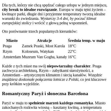
Dla tych, którzy nie chcą spędzać całego urlopu w jednym miejscu,
city break to idealne rozwiązanie
. Europa w maju tętni życiem –
kwitnące parki, długie dni i przyjemne temperatury tworzą idealne
warunki do zwiedzania.
Wystarczy 3-4 dni, by poczuć klimat
europejskiej stolicy
i wrócić z głową pełną wspomnień.
Oto porównanie trzech popularnych kierunków:
Miasto
Atrakcje
Średnia temp. w maju
Praga
Zamek Praski, Most Karola
18°C
Rzym
Koloseum, Watykan
22°C
Amsterdam
Muzeum Van Gogha, kanały
16°C
Każde z tych miast ma swój
niepowtarzalny charakter
. Praga
zachwyca architekturą, Rzym – zabytkami starożytności, a
Amsterdam – artystycznym klimatem i siecią kanałów.
Wszędzie
znajdziesz doskonałe połączenia lotnicze z Polski
, co jest kluczowe
przy krótkim wyjeździe.
Romantyczny Paryż i słoneczna Barcelona
Paryż w maju to
spełnienie marzeń każdego romantyka
. Miasto
zakochanych rozkwita wiosną – kasztany kwitną, a temperatura