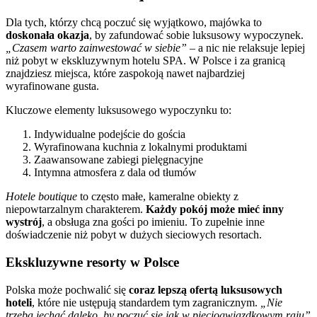
Dla tych, którzy chcą poczuć się wyjątkowo, majówka to
doskonała okazja
, by zafundować sobie luksusowy wypoczynek.
„Czasem warto zainwestować w siebie”
– a nic nie relaksuje lepiej
niż pobyt w ekskluzywnym hotelu SPA. W Polsce i za granicą
znajdziesz miejsca, które zaspokoją nawet najbardziej
wyrafinowane gusta.
Kluczowe elementy luksusowego wypoczynku to:
Indywidualne podejście do gościa
Wyrafinowana kuchnia z lokalnymi produktami
Zaawansowane zabiegi pielęgnacyjne
Intymna atmosfera z dala od tłumów
Hotele boutique
to często małe, kameralne obiekty z
niepowtarzalnym charakterem.
Każdy pokój może mieć inny
wystrój
, a obsługa zna gości po imieniu. To zupełnie inne
doświadczenie niż pobyt w dużych sieciowych resortach.
Ekskluzywne resorty w Polsce
Polska może pochwalić się
coraz lepszą ofertą luksusowych
hoteli
, które nie ustępują standardem tym zagranicznym.
„Nie
trzeba jechać daleko, by poczuć się jak w pięciogwiazdkowym raju”