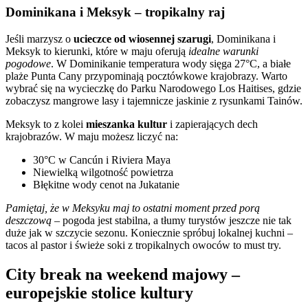
Dominikana i Meksyk – tropikalny raj
Jeśli marzysz o
ucieczce od wiosennej szarugi
, Dominikana i
Meksyk to kierunki, które w maju oferują
idealne warunki
pogodowe
. W Dominikanie temperatura wody sięga 27°C, a białe
plaże Punta Cany przypominają pocztówkowe krajobrazy. Warto
wybrać się na wycieczkę do Parku Narodowego Los Haitises, gdzie
zobaczysz mangrowe lasy i tajemnicze jaskinie z rysunkami Tainów.
Meksyk to z kolei
mieszanka kultur
i zapierających dech
krajobrazów. W maju możesz liczyć na:
30°C w Cancún i Riviera Maya
Niewielką wilgotność powietrza
Błękitne wody cenot na Jukatanie
Pamiętaj, że w Meksyku maj to ostatni moment przed porą
deszczową
– pogoda jest stabilna, a tłumy turystów jeszcze nie tak
duże jak w szczycie sezonu. Koniecznie spróbuj lokalnej kuchni –
tacos al pastor i świeże soki z tropikalnych owoców to must try.
City break na weekend majowy –
europejskie stolice kultury