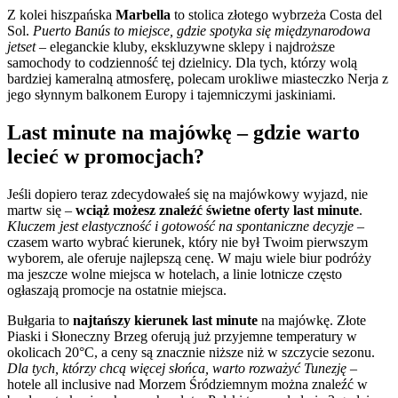
Z kolei hiszpańska
Marbella
to stolica złotego wybrzeża Costa del
Sol.
Puerto Banús to miejsce, gdzie spotyka się międzynarodowa
jetset
– eleganckie kluby, ekskluzywne sklepy i najdroższe
samochody to codzienność tej dzielnicy. Dla tych, którzy wolą
bardziej kameralną atmosferę, polecam urokliwe miasteczko Nerja z
jego słynnym balkonem Europy i tajemniczymi jaskiniami.
Last minute na majówkę – gdzie warto
lecieć w promocjach?
Jeśli dopiero teraz zdecydowałeś się na majówkowy wyjazd, nie
martw się –
wciąż możesz znaleźć świetne oferty last minute
.
Kluczem jest elastyczność i gotowość na spontaniczne decyzje
–
czasem warto wybrać kierunek, który nie był Twoim pierwszym
wyborem, ale oferuje najlepszą cenę. W maju wiele biur podróży
ma jeszcze wolne miejsca w hotelach, a linie lotnicze często
ogłaszają promocje na ostatnie miejsca.
Bułgaria to
najtańszy kierunek last minute
na majówkę. Złote
Piaski i Słoneczny Brzeg oferują już przyjemne temperatury w
okolicach 20°C, a ceny są znacznie niższe niż w szczycie sezonu.
Dla tych, którzy chcą więcej słońca, warto rozważyć Tunezję
–
hotele all inclusive nad Morzem Śródziemnym można znaleźć w