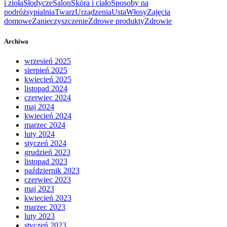
i zioła
Słodycze
Salon
Skóra i ciało
Sposoby na
podróż
sypialnia
Twarz
Urządzenia
Usta
Włosy
Zajęcia
domowe
Zanieczyszczenie
Zdrowe produkty
Zdrowie
Archiwa
wrzesień 2025
sierpień 2025
kwiecień 2025
listopad 2024
czerwiec 2024
maj 2024
kwiecień 2024
marzec 2024
luty 2024
styczeń 2024
grudzień 2023
listopad 2023
październik 2023
czerwiec 2023
maj 2023
kwiecień 2023
marzec 2023
luty 2023
styczeń 2023