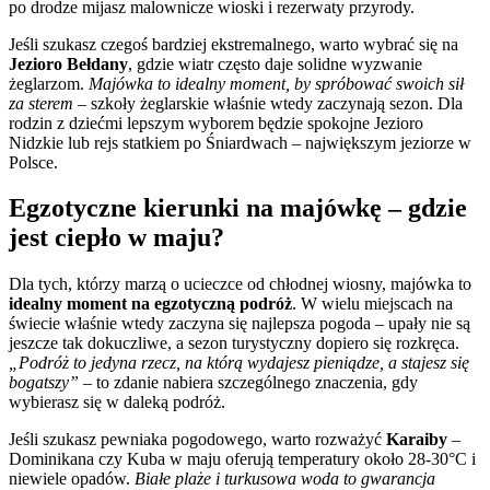
po drodze mijasz malownicze wioski i rezerwaty przyrody.
Jeśli szukasz czegoś bardziej ekstremalnego, warto wybrać się na
Jezioro Bełdany
, gdzie wiatr często daje solidne wyzwanie
żeglarzom.
Majówka to idealny moment, by spróbować swoich sił
za sterem
– szkoły żeglarskie właśnie wtedy zaczynają sezon. Dla
rodzin z dziećmi lepszym wyborem będzie spokojne Jezioro
Nidzkie lub rejs statkiem po Śniardwach – największym jeziorze w
Polsce.
Egzotyczne kierunki na majówkę – gdzie
jest ciepło w maju?
Dla tych, którzy marzą o ucieczce od chłodnej wiosny, majówka to
idealny moment na egzotyczną podróż
. W wielu miejscach na
świecie właśnie wtedy zaczyna się najlepsza pogoda – upały nie są
jeszcze tak dokuczliwe, a sezon turystyczny dopiero się rozkręca.
„Podróż to jedyna rzecz, na którą wydajesz pieniądze, a stajesz się
bogatszy”
– to zdanie nabiera szczególnego znaczenia, gdy
wybierasz się w daleką podróż.
Jeśli szukasz pewniaka pogodowego, warto rozważyć
Karaiby
–
Dominikana czy Kuba w maju oferują temperatury około 28-30°C i
niewiele opadów.
Białe plaże i turkusowa woda to gwarancja