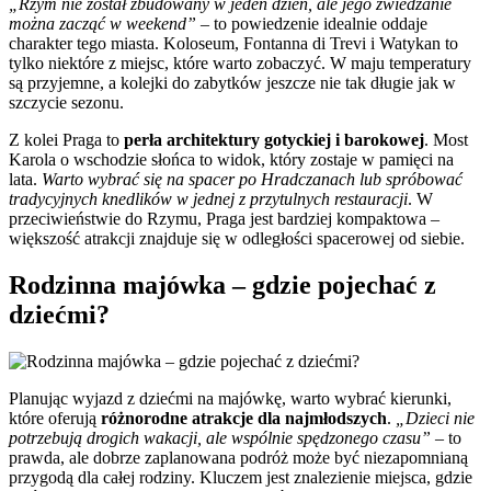
„Rzym nie został zbudowany w jeden dzień, ale jego zwiedzanie
można zacząć w weekend”
– to powiedzenie idealnie oddaje
charakter tego miasta. Koloseum, Fontanna di Trevi i Watykan to
tylko niektóre z miejsc, które warto zobaczyć. W maju temperatury
są przyjemne, a kolejki do zabytków jeszcze nie tak długie jak w
szczycie sezonu.
Z kolei Praga to
perła architektury gotyckiej i barokowej
. Most
Karola o wschodzie słońca to widok, który zostaje w pamięci na
lata.
Warto wybrać się na spacer po Hradczanach lub spróbować
tradycyjnych knedlików w jednej z przytulnych restauracji
. W
przeciwieństwie do Rzymu, Praga jest bardziej kompaktowa –
większość atrakcji znajduje się w odległości spacerowej od siebie.
Rodzinna majówka – gdzie pojechać z
dziećmi?
Planując wyjazd z dziećmi na majówkę, warto wybrać kierunki,
które oferują
różnorodne atrakcje dla najmłodszych
.
„Dzieci nie
potrzebują drogich wakacji, ale wspólnie spędzonego czasu”
– to
prawda, ale dobrze zaplanowana podróż może być niezapomnianą
przygodą dla całej rodziny. Kluczem jest znalezienie miejsca, gdzie