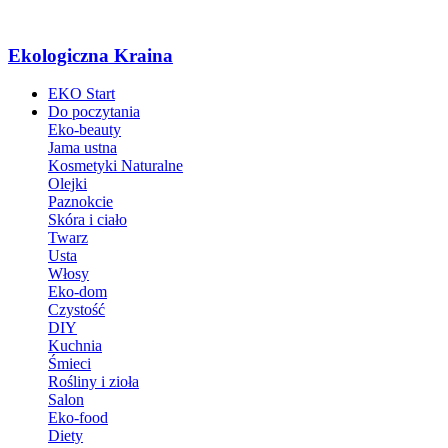
Ekologiczna Kraina
EKO Start
Do poczytania
Eko-beauty
Jama ustna
Kosmetyki Naturalne
Olejki
Paznokcie
Skóra i ciało
Twarz
Usta
Włosy
Eko-dom
Czystość
DIY
Kuchnia
Śmieci
Rośliny i zioła
Salon
Eko-food
Diety