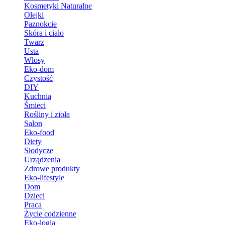
Kosmetyki Naturalne
Olejki
Paznokcie
Skóra i ciało
Twarz
Usta
Włosy
Eko-dom
Czystość
DIY
Kuchnia
Śmieci
Rośliny i zioła
Salon
Eko-food
Diety
Słodycze
Urządzenia
Zdrowe produkty
Eko-lifestyle
Dom
Dzieci
Praca
Życie codzienne
Eko-logia