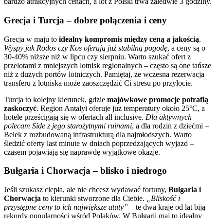
bardzo atrakcyjnych cenach, a lot z Polski trwa zaledwie 3 godziny.
Grecja i Turcja – dobre połączenia i ceny
Grecja w maju to
idealny kompromis między ceną a jakością
.
Wyspy jak Rodos czy Kos oferują już stabilną pogodę
, a ceny są o
30-40% niższe niż w lipcu czy sierpniu. Warto szukać ofert z
przelotami z mniejszych lotnisk regionalnych – często są one tańsze
niż z dużych portów lotniczych. Pamiętaj, że wczesna rezerwacja
transferu z lotniska może zaoszczędzić Ci stresu po przylocie.
Turcja to kolejny kierunek, gdzie
majówkowe promocje potrafią
zaskoczyć
. Region Antalyi oferuje już temperatury około 25°C, a
hotele prześcigają się w ofertach all inclusive.
Dla aktywnych
polecam Side z jego starożytnymi ruinami
, a dla rodzin z dziećmi –
Belek z rozbudowaną infrastrukturą dla najmłodszych. Warto
śledzić oferty last minute w dniach poprzedzających wyjazd –
czasem pojawiają się naprawdę wyjątkowe okazje.
Bułgaria i Chorwacja – blisko i niedrogo
Jeśli szukasz ciepła, ale nie chcesz wydawać fortuny,
Bułgaria i
Chorwacja
to kierunki stworzone dla Ciebie.
„Bliskość i
przystępne ceny to ich największe atuty”
– te dwa kraje od lat biją
rekordy popularności wśród Polaków. W Bułgarii maj to idealny