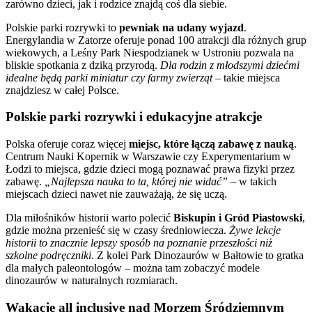
zarówno dzieci, jak i rodzice znajdą coś dla siebie.
Polskie parki rozrywki to
pewniak na udany wyjazd
.
Energylandia w Zatorze oferuje ponad 100 atrakcji dla różnych grup
wiekowych, a Leśny Park Niespodzianek w Ustroniu pozwala na
bliskie spotkania z dziką przyrodą.
Dla rodzin z młodszymi dziećmi
idealne będą parki miniatur czy farmy zwierząt
– takie miejsca
znajdziesz w całej Polsce.
Polskie parki rozrywki i edukacyjne atrakcje
Polska oferuje coraz więcej
miejsc, które łączą zabawę z nauką
.
Centrum Nauki Kopernik w Warszawie czy Experymentarium w
Łodzi to miejsca, gdzie dzieci mogą poznawać prawa fizyki przez
zabawę.
„Najlepsza nauka to ta, której nie widać”
– w takich
miejscach dzieci nawet nie zauważają, że się uczą.
Dla miłośników historii warto polecić
Biskupin i Gród Piastowski
,
gdzie można przenieść się w czasy średniowiecza.
Żywe lekcje
historii to znacznie lepszy sposób na poznanie przeszłości niż
szkolne podręczniki
. Z kolei Park Dinozaurów w Bałtowie to gratka
dla małych paleontologów – można tam zobaczyć modele
dinozaurów w naturalnych rozmiarach.
Wakacje all inclusive nad Morzem Śródziemnym