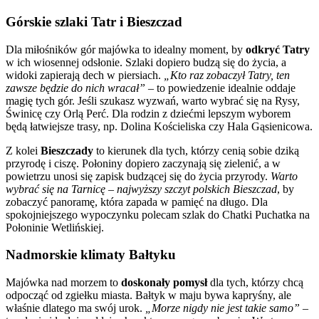
Górskie szlaki Tatr i Bieszczad
Dla miłośników gór majówka to idealny moment, by
odkryć Tatry
w ich wiosennej odsłonie. Szlaki dopiero budzą się do życia, a
widoki zapierają dech w piersiach.
„Kto raz zobaczył Tatry, ten
zawsze będzie do nich wracał”
– to powiedzenie idealnie oddaje
magię tych gór. Jeśli szukasz wyzwań, warto wybrać się na Rysy,
Świnicę czy Orlą Perć. Dla rodzin z dziećmi lepszym wyborem
będą łatwiejsze trasy, np. Dolina Kościeliska czy Hala Gąsienicowa.
Z kolei
Bieszczady
to kierunek dla tych, którzy cenią sobie dziką
przyrodę i ciszę. Połoniny dopiero zaczynają się zielenić, a w
powietrzu unosi się zapisk budzącej się do życia przyrody.
Warto
wybrać się na Tarnicę – najwyższy szczyt polskich Bieszczad
, by
zobaczyć panoramę, która zapada w pamięć na długo. Dla
spokojniejszego wypoczynku polecam szlak do Chatki Puchatka na
Połoninie Wetlińskiej.
Nadmorskie klimaty Bałtyku
Majówka nad morzem to
doskonały pomysł
dla tych, którzy chcą
odpocząć od zgiełku miasta. Bałtyk w maju bywa kapryśny, ale
właśnie dlatego ma swój urok.
„Morze nigdy nie jest takie samo”
–