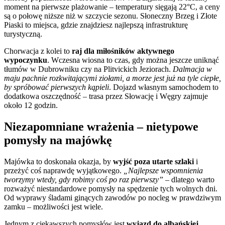
moment na pierwsze plażowanie – temperatury sięgają 22°C, a ceny
są o połowę niższe niż w szczycie sezonu. Słoneczny Brzeg i Złote
Piaski to miejsca, gdzie znajdziesz najlepszą infrastrukturę
turystyczną.
Chorwacja z kolei to
raj dla miłośników aktywnego
wypoczynku
. Wczesna wiosna to czas, gdy można jeszcze uniknąć
tłumów w Dubrowniku czy na Plitvickich Jeziorach.
Dalmacja w
maju pachnie rozkwitającymi ziołami, a morze jest już na tyle ciepłe,
by spróbować pierwszych kąpieli
. Dojazd własnym samochodem to
dodatkowa oszczędność – trasa przez Słowację i Węgry zajmuje
około 12 godzin.
Niezapomniane wrażenia – nietypowe
pomysły na majówkę
Majówka to doskonała okazja, by
wyjść poza utarte szlaki
i
przeżyć coś naprawdę wyjątkowego.
„Najlepsze wspomnienia
tworzymy wtedy, gdy robimy coś po raz pierwszy”
– dlatego warto
rozważyć niestandardowe pomysły na spędzenie tych wolnych dni.
Od wyprawy śladami ginących zawodów po nocleg w prawdziwym
zamku – możliwości jest wiele.
Jednym z ciekawszych pomysłów jest
wyjazd do albańskiej