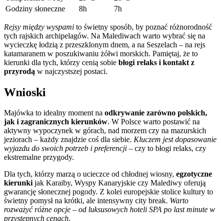
Godziny słoneczne
8h
7h
Rejsy między wyspami
to świetny sposób, by poznać różnorodność
tych rajskich archipelagów. Na Malediwach warto wybrać się na
wycieczkę łodzią z przeszklonym dnem, a na Seszelach – na rejs
katamaranem w poszukiwaniu żółwi morskich. Pamiętaj, że to
kierunki dla tych, którzy cenią sobie
błogi relaks i kontakt z
przyrodą
w najczystszej postaci.
Wnioski
Majówka to idealny moment na
odkrywanie zarówno polskich,
jak i zagranicznych kierunków
. W Polsce warto postawić na
aktywny wypoczynek w górach, nad morzem czy na mazurskich
jeziorach – każdy znajdzie coś dla siebie.
Kluczem jest dopasowanie
wyjazdu do swoich potrzeb i preferencji
– czy to błogi relaks, czy
ekstremalne przygody.
Dla tych, którzy marzą o ucieczce od chłodnej wiosny,
egzotyczne
kierunki
jak Karaiby, Wyspy Kanaryjskie czy Malediwy oferują
gwarancję słonecznej pogody. Z kolei europejskie stolice kultury to
świetny pomysł na krótki, ale intensywny city break.
Warto
rozważyć różne opcje – od luksusowych hoteli SPA po last minute w
przystępnych cenach
.