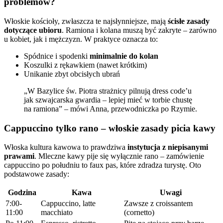
problemów?
Włoskie kościoły, zwłaszcza te najsłynniejsze, mają
ścisłe zasady
dotyczące ubioru
. Ramiona i kolana muszą być zakryte – zarówno
u kobiet, jak i mężczyzn. W praktyce oznacza to:
Spódnice i spodenki
minimalnie do kolan
Koszulki z rękawkiem (nawet krótkim)
Unikanie zbyt obcisłych ubrań
„W Bazylice św. Piotra strażnicy pilnują dress code’u
jak szwajcarska gwardia – lepiej mieć w torbie chustę
na ramiona” – mówi Anna, przewodniczka po Rzymie.
Cappuccino tylko rano – włoskie zasady picia kawy
Włoska kultura kawowa to prawdziwa
instytucja z niepisanymi
prawami
. Mleczne kawy pije się wyłącznie rano – zamówienie
cappuccino po południu to faux pas, które zdradza turystę. Oto
podstawowe zasady:
Godzina
Kawa
Uwagi
7:00-
Cappuccino, latte
Zawsze z croissantem
11:00
macchiato
(cornetto)