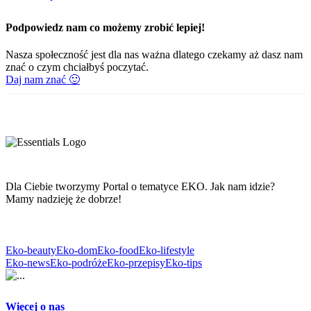
Podpowiedz nam co możemy zrobić lepiej!
Nasza społeczność jest dla nas ważna dlatego czekamy aż dasz nam
znać o czym chciałbyś poczytać.
Daj nam znać 🙂
Dla Ciebie tworzymy Portal o tematyce EKO. Jak nam idzie?
Mamy nadzieję że dobrze!
Eko-beauty
Eko-dom
Eko-food
Eko-lifestyle
Eko-news
Eko-podróże
Eko-przepisy
Eko-tips
Więcej o nas