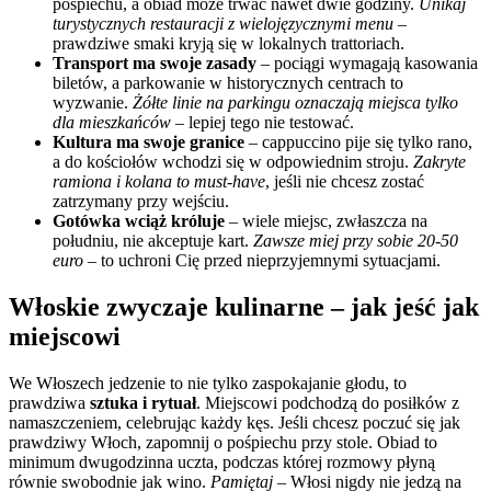
pośpiechu, a obiad może trwać nawet dwie godziny.
Unikaj
turystycznych restauracji z wielojęzycznymi menu
–
prawdziwe smaki kryją się w lokalnych trattoriach.
Transport ma swoje zasady
– pociągi wymagają kasowania
biletów, a parkowanie w historycznych centrach to
wyzwanie.
Żółte linie na parkingu oznaczają miejsca tylko
dla mieszkańców
– lepiej tego nie testować.
Kultura ma swoje granice
– cappuccino pije się tylko rano,
a do kościołów wchodzi się w odpowiednim stroju.
Zakryte
ramiona i kolana to must-have
, jeśli nie chcesz zostać
zatrzymany przy wejściu.
Gotówka wciąż króluje
– wiele miejsc, zwłaszcza na
południu, nie akceptuje kart.
Zawsze miej przy sobie 20-50
euro
– to uchroni Cię przed nieprzyjemnymi sytuacjami.
Włoskie zwyczaje kulinarne – jak jeść jak
miejscowi
We Włoszech jedzenie to nie tylko zaspokajanie głodu, to
prawdziwa
sztuka i rytuał
. Miejscowi podchodzą do posiłków z
namaszczeniem, celebrując każdy kęs. Jeśli chcesz poczuć się jak
prawdziwy Włoch, zapomnij o pośpiechu przy stole. Obiad to
minimum dwugodzinna uczta, podczas której rozmowy płyną
równie swobodnie jak wino.
Pamiętaj
– Włosi nigdy nie jedzą na