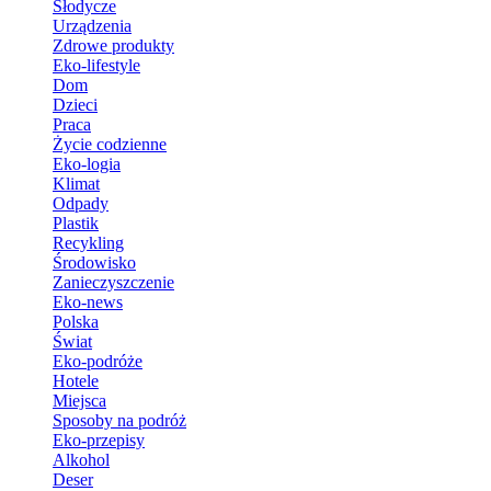
Słodycze
Urządzenia
Zdrowe produkty
Eko-lifestyle
Dom
Dzieci
Praca
Życie codzienne
Eko-logia
Klimat
Odpady
Plastik
Recykling
Środowisko
Zanieczyszczenie
Eko-news
Polska
Świat
Eko-podróże
Hotele
Miejsca
Sposoby na podróż
Eko-przepisy
Alkohol
Deser