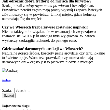
Jak odróżnić dobrą trattorię od miejsca dla turystów?
Szukaj lokali z
odręcznym menu po włosku
i bez zdjęć dań.
Prawdziwe perełki często mają prosty wystrój i zapach świeżych
ziół unoszący się w powietrzu. Unikaj miejsc, gdzie kelnerzy
namawiają Cię do wejścia.
Czy we Włoszech trzeba zawsze zostawiać napiwki?
Nie ma takiego obowiązku, ale w restauracjach zwyczajowo
zostawia się 5-10% jeśli obsługa była wyjątkowa. W barach
wystarczy zaokrąglić rachunek do pełnego euro.
Gdzie szukać darmowych atrakcji we Włoszech?
Naturalne gorące źródła, kościoły pełne arcydzieł czy targi lokalne
to świetne opcje. Warto też sprawdzić, czy muzea nie mają
darmowych dni – często jest to pierwsza niedziela miesiąca.
Andrzej
Szukaj:
Najnowsze na blogu