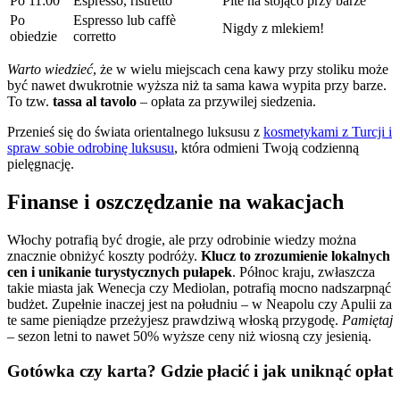
Po 11:00
Espresso, ristretto
Pite na stojąco przy barze
Po
Espresso lub caffè
Nigdy z mlekiem!
obiedzie
corretto
Warto wiedzieć
, że w wielu miejscach cena kawy przy stoliku może
być nawet dwukrotnie wyższa niż ta sama kawa wypita przy barze.
To tzw.
tassa al tavolo
– opłata za przywilej siedzenia.
Przenieś się do świata orientalnego luksusu z
kosmetykami z Turcji i
spraw sobie odrobinę luksusu
, która odmieni Twoją codzienną
pielęgnację.
Finanse i oszczędzanie na wakacjach
Włochy potrafią być drogie, ale przy odrobinie wiedzy można
znacznie obniżyć koszty podróży.
Klucz to zrozumienie lokalnych
cen i unikanie turystycznych pułapek
. Północ kraju, zwłaszcza
takie miasta jak Wenecja czy Mediolan, potrafią mocno nadszarpnąć
budżet. Zupełnie inaczej jest na południu – w Neapolu czy Apulii za
te same pieniądze przeżyjesz prawdziwą włoską przygodę.
Pamiętaj
– sezon letni to nawet 50% wyższe ceny niż wiosną czy jesienią.
Gotówka czy karta? Gdzie płacić i jak uniknąć opłat