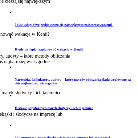
Jakie usługi fryzjerskie cieszą się największym zainteresowaniem?
Kiedy najlepiej zaplanować wakacje w Kenii?
Narzędzia, kalkulatory, audyty – które metody obliczania śladu węglowego są
dziś najbardziej wiarygodne
Historie popularnych marek słodyczy i ich tajemnice
Jak przygotować przekąski i słodycze na imprezę lub spotkanie?