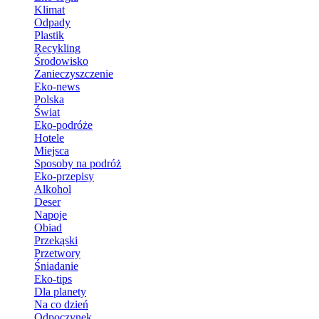
Klimat
Odpady
Plastik
Recykling
Środowisko
Zanieczyszczenie
Eko-news
Polska
Świat
Eko-podróże
Hotele
Miejsca
Sposoby na podróż
Eko-przepisy
Alkohol
Deser
Napoje
Obiad
Przekąski
Przetwory
Śniadanie
Eko-tips
Dla planety
Na co dzień
Odpoczynek