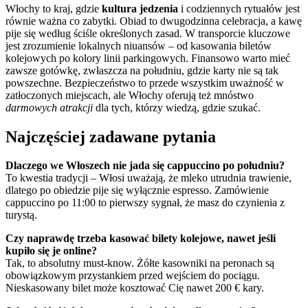
Włochy to kraj, gdzie
kultura jedzenia
i codziennych rytuałów jest
równie ważna co zabytki. Obiad to dwugodzinna celebracja, a kawę
pije się według ściśle określonych zasad. W transporcie kluczowe
jest zrozumienie lokalnych niuansów – od kasowania biletów
kolejowych po kolory linii parkingowych. Finansowo warto mieć
zawsze gotówkę, zwłaszcza na południu, gdzie karty nie są tak
powszechne. Bezpieczeństwo to przede wszystkim uważność w
zatłoczonych miejscach, ale Włochy oferują też mnóstwo
darmowych atrakcji
dla tych, którzy wiedzą, gdzie szukać.
Najczęściej zadawane pytania
Dlaczego we Włoszech nie jada się cappuccino po południu?
To kwestia tradycji – Włosi uważają, że mleko utrudnia trawienie,
dlatego po obiedzie pije się wyłącznie espresso. Zamówienie
cappuccino po 11:00 to pierwszy sygnał, że masz do czynienia z
turystą.
Czy naprawdę trzeba kasować bilety kolejowe, nawet jeśli
kupiło się je online?
Tak, to absolutny must-know. Żółte kasowniki na peronach są
obowiązkowym przystankiem przed wejściem do pociągu.
Nieskasowany bilet może kosztować Cię nawet 200 € kary.