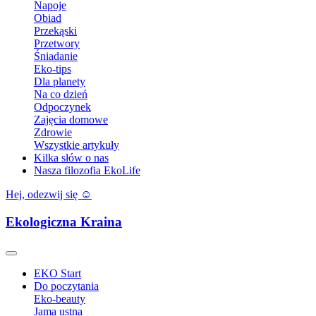
Napoje
Obiad
Przekąski
Przetwory
Śniadanie
Eko-tips
Dla planety
Na co dzień
Odpoczynek
Zajęcia domowe
Zdrowie
Wszystkie artykuły
Kilka słów o nas
Nasza filozofia EkoLife
Hej, odezwij się ☺️
Ekologiczna Kraina
EKO Start
Do poczytania
Eko-beauty
Jama ustna