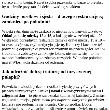
stojąco ani w biegu. Nawet szybka przekąska w barze to pretekst,
by na chwilę przystanąć i delektować się smakiem.
Godziny posiłków i sjesta – dlaczego restauracje są
zamknięte po południu?
Włoski rytm dnia może zaskoczyć nieprzygotowanych turystów.
Obiad jada się między 13 a 15
, a kolację nie wcześniej niż o 20.
Większość porządnych restauracji zamyka drzwi między 15 a 19 –
to czas na
riposo
, czyli tradycyjną sjestę. Kelnerzy i kucharze też
potrzebują odpoczynku przed wieczornym najazdem gości. Jeśli w
środku dnia zobaczysz zamknięte lokale, nie martw się – to nie
oznacza bankructwa, tylko zdrowy rozsądek. W upalne południe
nawet Włosi wolą drzemkę od jedzenia.
Jak odróżnić dobrą trattorię od turystycznej
pułapki?
Prawdziwe włoskie jedzenie rzadko kryje się przy głównych
placach turystycznych.
Unikaj lokali z wielojęzycznymi menu i
zdjęciami dań
– to pierwsza oznaka kulinarnej katastrofy. Zamiast
tego szukaj miejsc, gdzie
menu jest napisane odręcznie po włosku
, a
kelnerzy nie próbują na się wciągać Cię do środka. Dobrą
wskazówką są też zapachy – jeśli czujesz aromat świeżego czosnku,