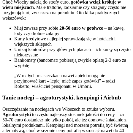
Choć Włochy należą do strefy euro,
gotówka wciąż króluje w
wielu miejscach
. Małe trattorie, lodziarnie czy stragany często nie
przyjmują kart, zwłaszcza na południu. Oto kilka praktycznych
wskazówek:
Miej zawsze przy sobie
20-50 euro w gotówce
– na kawę,
lody czy drobne zakupy
Karty kredytowe najlepiej sprawdzają się w hotelach i
większych sklepach
Unikaj kantorów przy głównych placach – ich kursy są często
niekorzystne
Bankomaty (bancomat) pobierają zwykle opłatę 2-3 euro za
wypłatę
„W małych miasteczkach nawet apteki mogą nie
przyjmować kart – lepiej mieć zapas gotówki” – radzi
Roberto, właściciel pensjonatu w Umbrii.
Tanie noclegi – agroturystyki, kempingi i Airbnb
Oszczędzanie na noclegach we Włoszech to sztuka wyboru.
Agroturystyki
to często najlepszy stosunek jakości do ceny – za
50-70 euro dostaniesz nie tylko pokój, ale też domowe śniadanie z
lokalnymi produktami. Kempingi nad morzem potrafią być świetną
alternatywą, choć w sezonie ceny potrafią wzrosnąć nawet do 40