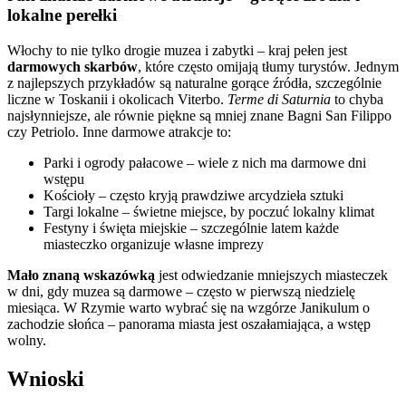
lokalne perełki
Włochy to nie tylko drogie muzea i zabytki – kraj pełen jest
darmowych skarbów
, które często omijają tłumy turystów. Jednym
z najlepszych przykładów są naturalne gorące źródła, szczególnie
liczne w Toskanii i okolicach Viterbo.
Terme di Saturnia
to chyba
najsłynniejsze, ale równie piękne są mniej znane Bagni San Filippo
czy Petriolo. Inne darmowe atrakcje to:
Parki i ogrody pałacowe – wiele z nich ma darmowe dni
wstępu
Kościoły – często kryją prawdziwe arcydzieła sztuki
Targi lokalne – świetne miejsce, by poczuć lokalny klimat
Festyny i święta miejskie – szczególnie latem każde
miasteczko organizuje własne imprezy
Mało znaną wskazówką
jest odwiedzanie mniejszych miasteczek
w dni, gdy muzea są darmowe – często w pierwszą niedzielę
miesiąca. W Rzymie warto wybrać się na wzgórze Janikulum o
zachodzie słońca – panorama miasta jest oszałamiająca, a wstęp
wolny.
Wnioski