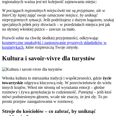
regionalnych ważna jest też kolejność zajmowania miejsc:
W pociągach regionalnych miejscówki nie są przypisane, ale w
InterCity lepiej zająć swoje oznaczone miejsce, by uniknąć
nieprzyjemnych sytuacji
. Jeśli podróżujesz z dużym bagażem, szukaj
specjalnych półek przy drzwiach – w przedziałach miejsca jest jak
na słynnej włoskiej pizzce – zawsze za mało.
Pozwól sobie na chwilę słodkiej przyjemności, odkrywając
kosmetyczne smakołyki i zastosowanie pysznych składników w
kosmetykach
, które rozpieszczą Twoje zmysły.
Kultura i savoir-vivre dla turystów
Włoska kultura to mieszanka tradycji i współczesności, gdzie
życie
towarzyskie
odgrywa kluczową rolę. W przeciwieństwie do wielu
innych krajów, Włosi nie stronią od wyrażania emocji – głośne
rozmowy i żywa gestykulacja to codzienność.
Pamiętaj
– jeśli ktoś
mówi podniesionym głosem, wcale nie znaczy, że jest zły. To po
prostu przejaw zaangażowania w rozmowę.
Stroje do kościołów – co zabrać, by uniknąć