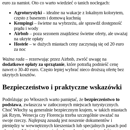
euro za namiot. Oto co warto wiedzieć o tanich noclegach:
Agroturystyki
– idealne na wakacje z lokalnym kolorytem,
często z basenem i domową kuchnią
Kempingi
– świetne na wybrzeżu, ale sprawdź dostępność
prądu i wody
Airbnb
– poza sezonem znajdziesz świetne oferty, ale uważaj
na ukryte opłaty
Hostele
– w dużych miastach ceny zaczynają się od 20 euro
za noc
Ważna rada
– rezerwując przez Airbnb, zwróć uwagę na
dodatkowe opłaty za sprzątanie
, które potrafią podnieść cenę
nawet o 30-40 euro. Często lepiej wybrać nieco droższą ofertę bez
ukrytych kosztów.
Bezpieczeństwo i praktyczne wskazówki
Podróżując po Włoszech warto pamiętać, że
bezpieczeństwo to
podstawa
, zwłaszcza w zatłoczonych miejscach turystycznych.
Choć Włochy są generalnie bezpiecznym krajem, w takich miastach
jak Rzym, Wenecja czy Florencja trzeba szczególnie uważać na
swoje rzeczy.
Najlepszą zasadą
jest noszenie dokumentów i
pieniędzy w wewnętrznych kieszeniach lub specjalnych pasach pod