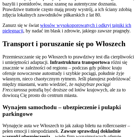
bazylii i pomidorów, masz szansę na autentyczne doznania.
Prawdziwe trattorie często mają prosty wystrój, a ich ściany zdobią
zdjęcia lokalnych zawodników piłkarskich z lat 80.
Zanurz się w świat
włosów wysokoporowatych i odkryj tajniki ich
pielęgnacji
, by nadać im blask i zdrowie, jakiego zawsze pragnęły.
Transport i poruszanie się po Włoszech
Przemieszczanie się po Włoszech to prawdziwy test dla cierpliwości
i umiejętności adaptacji.
Infrastruktura transportowa
różni się
znacznie w zależności od regionu – podczas gdy północ kraju
oferuje nowoczesne autostrady i szybkie pociągi, południe żyje
własnym, nieco chaotycznym rytmem. Jeśli planujesz podróżować
między miastami, warto wiedzieć, że
najszybsze pociągi
Frecciarossa
potrafią być droższe od lotów krajowych, ale za to
dowiozą Cię prosto do centrum miasta.
Wynajem samochodu – ubezpieczenie i pułapki
parkingowe
Wynajęcie auta we Włoszech to jak zakup biletu na rollercoaster –
pełen emocji i niespodzianek.
Zawsze sprawdzaj dokładnie
warunki ubezpieczenia
– wiele firm wynajmujących oferuje