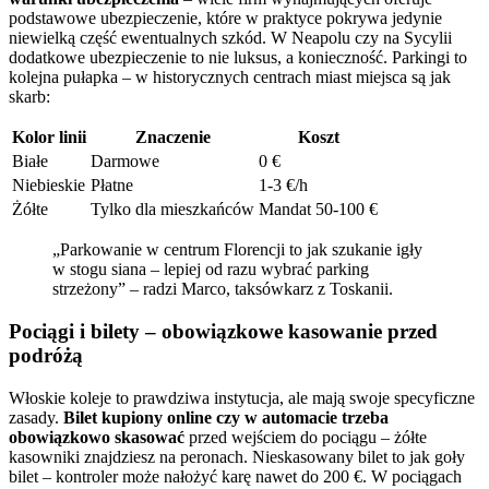
podstawowe ubezpieczenie, które w praktyce pokrywa jedynie
niewielką część ewentualnych szkód. W Neapolu czy na Sycylii
dodatkowe ubezpieczenie to nie luksus, a konieczność. Parkingi to
kolejna pułapka – w historycznych centrach miast miejsca są jak
skarb:
Kolor linii
Znaczenie
Koszt
Białe
Darmowe
0 €
Niebieskie
Płatne
1-3 €/h
Żółte
Tylko dla mieszkańców
Mandat 50-100 €
„Parkowanie w centrum Florencji to jak szukanie igły
w stogu siana – lepiej od razu wybrać parking
strzeżony” – radzi Marco, taksówkarz z Toskanii.
Pociągi i bilety – obowiązkowe kasowanie przed
podróżą
Włoskie koleje to prawdziwa instytucja, ale mają swoje specyficzne
zasady.
Bilet kupiony online czy w automacie trzeba
obowiązkowo skasować
przed wejściem do pociągu – żółte
kasowniki znajdziesz na peronach. Nieskasowany bilet to jak goły
bilet – kontroler może nałożyć karę nawet do 200 €. W pociągach