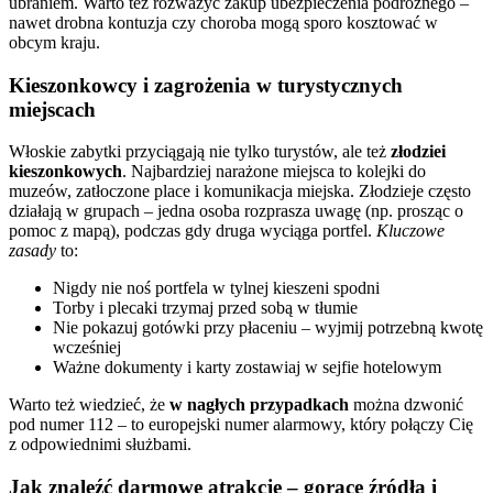
ubraniem. Warto też rozważyć zakup ubezpieczenia podróżnego –
nawet drobna kontuzja czy choroba mogą sporo kosztować w
obcym kraju.
Kieszonkowcy i zagrożenia w turystycznych
miejscach
Włoskie zabytki przyciągają nie tylko turystów, ale też
złodziei
kieszonkowych
. Najbardziej narażone miejsca to kolejki do
muzeów, zatłoczone place i komunikacja miejska. Złodzieje często
działają w grupach – jedna osoba rozprasza uwagę (np. prosząc o
pomoc z mapą), podczas gdy druga wyciąga portfel.
Kluczowe
zasady
to:
Nigdy nie noś portfela w tylnej kieszeni spodni
Torby i plecaki trzymaj przed sobą w tłumie
Nie pokazuj gotówki przy płaceniu – wyjmij potrzebną kwotę
wcześniej
Ważne dokumenty i karty zostawiaj w sejfie hotelowym
Warto też wiedzieć, że
w nagłych przypadkach
można dzwonić
pod numer 112 – to europejski numer alarmowy, który połączy Cię
z odpowiednimi służbami.
Jak znaleźć darmowe atrakcje – gorące źródła i