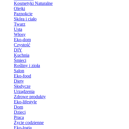
Kosmetyki Naturalne
Olejki
Paznokcie
Skóra i ciało
Twarz
Usta
Włosy
Eko-dom
Czystość
DIY
Kuchnia
Śmieci
Rośliny i zioła
Salon
Eko-food
Diety
Słodycze
Urządzenia
Zdrowe produkty
Eko-lifestyle
Dom
Dzieci
Praca
Życie codzienne
Eko-logia