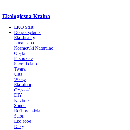
Ekologiczna Kraina
EKO Start
Do poczytania
Eko-beauty
Jama ustna
Kosmetyki Naturalne
Olejki
Paznokcie
Skóra i ciało
Twarz
Usta
Włosy
Eko-dom
Czystość
DIY
Kuchnia
Śmieci
Rośliny i zioła
Salon
Eko-food
Diety