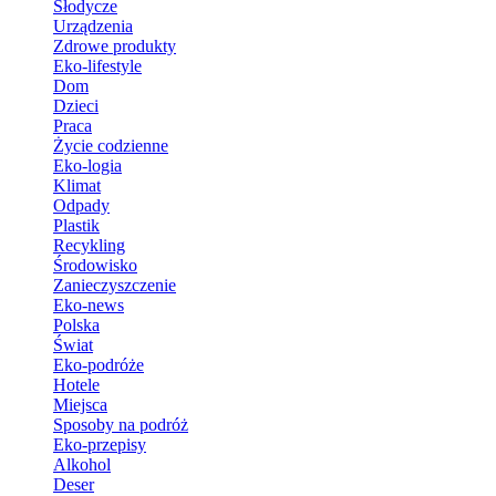
Słodycze
Urządzenia
Zdrowe produkty
Eko-lifestyle
Dom
Dzieci
Praca
Życie codzienne
Eko-logia
Klimat
Odpady
Plastik
Recykling
Środowisko
Zanieczyszczenie
Eko-news
Polska
Świat
Eko-podróże
Hotele
Miejsca
Sposoby na podróż
Eko-przepisy
Alkohol
Deser