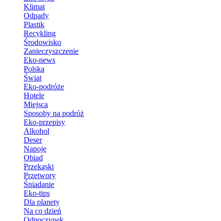
Klimat
Odpady
Plastik
Recykling
Środowisko
Zanieczyszczenie
Eko-news
Polska
Świat
Eko-podróże
Hotele
Miejsca
Sposoby na podróż
Eko-przepisy
Alkohol
Deser
Napoje
Obiad
Przekąski
Przetwory
Śniadanie
Eko-tips
Dla planety
Na co dzień
Odpoczynek