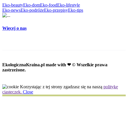
Eko-beauty
Eko-dom
Eko-food
Eko-lifestyle
Eko-news
Eko-podróże
Eko-przepisy
Eko-tips
Więcej o nas
EkologicznaKraina.pl
made with ❤ © Wszelkie prawa
zastrzeżone.
Korzystając z tej strony zgadzasz się na naszą
politykę
ciasteczek.
Close