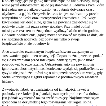
Kobiety sięgające po gąbkę menstruacyjną po raz pierwszy, mają
wiele pytań odnoszących się do jej stosowania. Jednym z tych, które
jest zadawane wyjątkowo często, jest pytanie dotyczące czasu
użytkowania gąbki. Oczywiście, czas ten jest uzależniony przede
wszystkim od ilości oraz intensywności krwawienia. Jeśli więc
krwawienie jest dość silne, gąbka nie powinna znajdować się w
pochwie dłużej niż przez cztery godziny. Przy mniej obfitej
miesiączce czas ten można jednak wydłużyć aż do ośmiu godzin.
Co warte podkreślenia, gąbkę można stosować nie tylko za dnia, ale
i w godzinach nocnych, bez obaw nie tylko o swoje
bezpieczeństwo, ale i o zdrowie.
A co z szeroko rozumianym bezpieczeństwem związanym ze
stosowaniem gąbki menstruacyjnej? Często można przecież spotkać
się z ostrzeżeniami przed infekcjami bakteryjnymi, jakie może
powodować to rozwiązanie. Ostrzeżenia tego nie powinno się
ignorować, choć natychmiast konieczne wydaje się podkreślenie, że
ryzyko nie jest duże i mówi się o nim przede wszystkim wtedy, gdy
osoba korzystająca z gąbki zapomina o podstawowych zasadach
higieny.
Żywotność gąbek jest uzależniona od ich jakości, nawet te
pochodzące z kolekcji najbardziej uznanych producentów dobrze
jest jednak wymieniać raz na sześć miesięcy. Najskuteczniejszym
sposobem na dezynfekcję tego rozwiązania jest kąpiel solna.