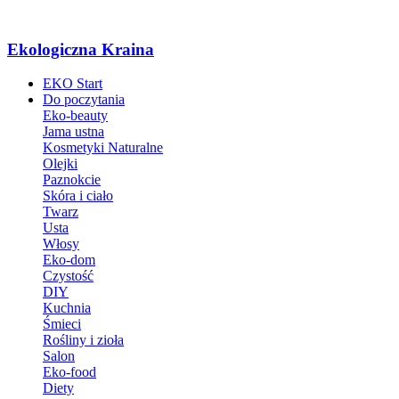
Ekologiczna Kraina
EKO Start
Do poczytania
Eko-beauty
Jama ustna
Kosmetyki Naturalne
Olejki
Paznokcie
Skóra i ciało
Twarz
Usta
Włosy
Eko-dom
Czystość
DIY
Kuchnia
Śmieci
Rośliny i zioła
Salon
Eko-food
Diety