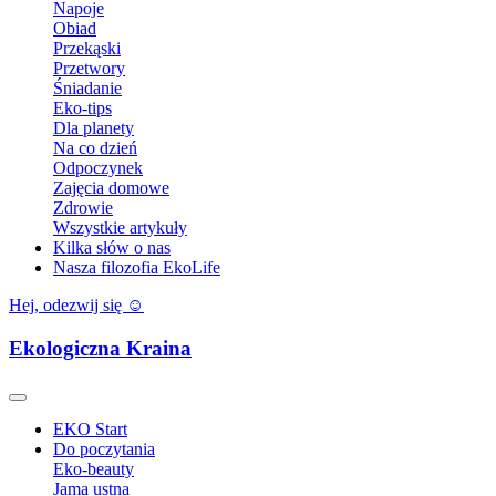
Napoje
Obiad
Przekąski
Przetwory
Śniadanie
Eko-tips
Dla planety
Na co dzień
Odpoczynek
Zajęcia domowe
Zdrowie
Wszystkie artykuły
Kilka słów o nas
Nasza filozofia EkoLife
Hej, odezwij się ☺️
Ekologiczna Kraina
EKO Start
Do poczytania
Eko-beauty
Jama ustna