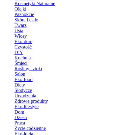
Kosmetyki Naturalne
Olejki
Paznokcie
Skóra i ciało
Twarz
Usta
Włosy
Eko-dom
Czystość
DIY
Kuchnia
Śmieci
Rośliny i zioła
Salon
Eko-food
Diety
Słodycze
Urządzenia
Zdrowe produkty
Eko-lifestyle
Dom
Dzieci
Praca
Życie codzienne
Eko-logia