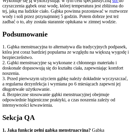
Wykonuje się ją wykorzystując w tym celu specjalistyczną
sól
do
czyszczenia gąbek oraz wodę, której temperatura jest zbliżona do
tej, jaką ma ludzkie ciało. Gąbka powinna pozostawać w roztworze
wody i soli przez przynajmniej 5 godzin. Potem dobrze jest też
zadbać o to, aby została starannie opłukana w zimnej wodzie.
Podsumowanie
1. Gąbka menstruacyjna to alternatywa dla tradycyjnych podpasek,
która jest coraz bardziej popularna ze względu na większą wygodę i
bezpieczeństwo.
2. Gąbki menstruacyjne są wykonane z chłonnego materiału i
doskonale dopasowują się do kształtu ciała, zapewniając komfort
noszenia.
3. Przed pierwszym użyciem gąbkę należy dokładnie wyczyszczać,
a regularna dezynfekcja i wymiana po 6 miesiącach zapewni jej
długotrwałe użytkowanie.
4. Bezpieczne stosowanie gąbki menstruacyjnej obejmuje
odpowiednie higieniczne praktyki, a czas noszenia zależy od
intensywności krwawienia.
Sekcja QA
1. Jaką funkcję pełni gąbka menstruacyjna?
Gąbka