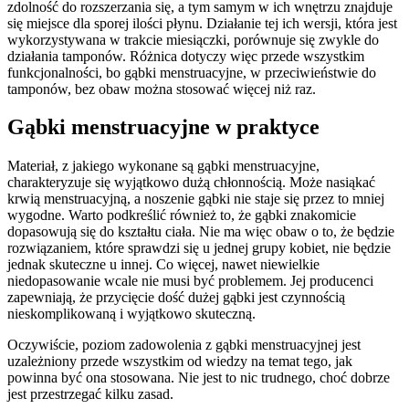
zdolność do rozszerzania się, a tym samym w ich wnętrzu znajduje
się miejsce dla sporej ilości płynu. Działanie tej ich wersji, która jest
wykorzystywana w trakcie miesiączki, porównuje się zwykle do
działania tamponów. Różnica dotyczy więc przede wszystkim
funkcjonalności, bo gąbki menstruacyjne, w przeciwieństwie do
tamponów, bez obaw można stosować więcej niż raz.
Gąbki menstruacyjne w praktyce
Materiał, z jakiego wykonane są gąbki menstruacyjne,
charakteryzuje się wyjątkowo dużą chłonnością. Może nasiąkać
krwią menstruacyjną, a noszenie gąbki nie staje się przez to mniej
wygodne. Warto podkreślić również to, że gąbki znakomicie
dopasowują się do kształtu ciała. Nie ma więc obaw o to, że będzie
rozwiązaniem, które sprawdzi się u jednej grupy kobiet, nie będzie
jednak skuteczne u innej. Co więcej, nawet niewielkie
niedopasowanie wcale nie musi być problemem. Jej producenci
zapewniają, że przycięcie dość dużej gąbki jest czynnością
nieskomplikowaną i wyjątkowo skuteczną.
Oczywiście, poziom zadowolenia z gąbki menstruacyjnej jest
uzależniony przede wszystkim od wiedzy na temat tego, jak
powinna być ona stosowana. Nie jest to nic trudnego, choć dobrze
jest przestrzegać kilku zasad.