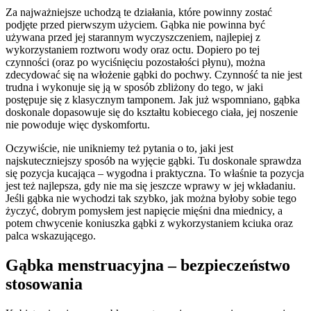
Za najważniejsze uchodzą te działania, które powinny zostać
podjęte przed pierwszym użyciem. Gąbka nie powinna być
używana przed jej starannym wyczyszczeniem, najlepiej z
wykorzystaniem roztworu wody oraz octu. Dopiero po tej
czynności (oraz po wyciśnięciu pozostałości płynu), można
zdecydować się na włożenie gąbki do pochwy. Czynność ta nie jest
trudna i wykonuje się ją w sposób zbliżony do tego, w jaki
postępuje się z klasycznym tamponem. Jak już wspomniano, gąbka
doskonale dopasowuje się do kształtu kobiecego ciała, jej noszenie
nie powoduje więc dyskomfortu.
Oczywiście, nie unikniemy też pytania o to, jaki jest
najskuteczniejszy sposób na wyjęcie gąbki. Tu doskonale sprawdza
się pozycja kucająca – wygodna i praktyczna. To właśnie ta pozycja
jest też najlepsza, gdy nie ma się jeszcze wprawy w jej wkładaniu.
Jeśli gąbka nie wychodzi tak szybko, jak można byłoby sobie tego
życzyć, dobrym pomysłem jest napięcie mięśni dna miednicy, a
potem chwycenie koniuszka gąbki z wykorzystaniem kciuka oraz
palca wskazującego.
Gąbka menstruacyjna – bezpieczeństwo
stosowania