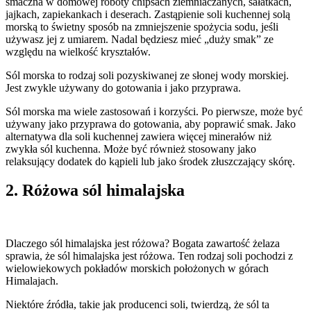
smaczna w domowej roboty chipsach ziemniaczanych, sałatkach,
jajkach, zapiekankach i deserach. Zastąpienie soli kuchennej solą
morską to świetny sposób na zmniejszenie spożycia sodu, jeśli
używasz jej z umiarem. Nadal będziesz mieć „duży smak” ze
względu na wielkość kryształów.
Sól morska to rodzaj soli pozyskiwanej ze słonej wody morskiej.
Jest zwykle używany do gotowania i jako przyprawa.
Sól morska ma wiele zastosowań i korzyści. Po pierwsze, może być
używany jako przyprawa do gotowania, aby poprawić smak. Jako
alternatywa dla soli kuchennej zawiera więcej minerałów niż
zwykła sól kuchenna. Może być również stosowany jako
relaksujący dodatek do kąpieli lub jako środek złuszczający skórę.
2. Różowa sól himalajska
Dlaczego sól himalajska jest różowa? Bogata zawartość żelaza
sprawia, że sól himalajska jest różowa. Ten rodzaj soli pochodzi z
wielowiekowych pokładów morskich położonych w górach
Himalajach.
Niektóre źródła, takie jak producenci soli, twierdzą, że sól ta