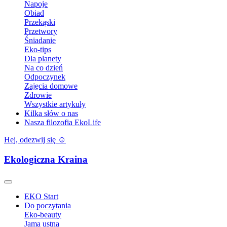
Napoje
Obiad
Przekąski
Przetwory
Śniadanie
Eko-tips
Dla planety
Na co dzień
Odpoczynek
Zajęcia domowe
Zdrowie
Wszystkie artykuły
Kilka słów o nas
Nasza filozofia EkoLife
Hej, odezwij się ☺️
Ekologiczna Kraina
EKO Start
Do poczytania
Eko-beauty
Jama ustna