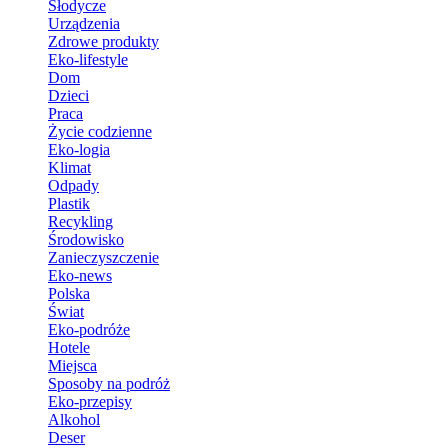
Słodycze
Urządzenia
Zdrowe produkty
Eko-lifestyle
Dom
Dzieci
Praca
Życie codzienne
Eko-logia
Klimat
Odpady
Plastik
Recykling
Środowisko
Zanieczyszczenie
Eko-news
Polska
Świat
Eko-podróże
Hotele
Miejsca
Sposoby na podróż
Eko-przepisy
Alkohol
Deser