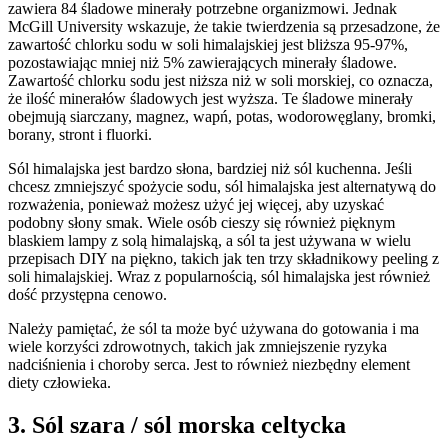
zawiera 84 śladowe minerały potrzebne organizmowi. Jednak
McGill University wskazuje, że takie twierdzenia są przesadzone, że
zawartość chlorku sodu w soli himalajskiej jest bliższa 95-97%,
pozostawiając mniej niż 5% zawierających minerały śladowe.
Zawartość chlorku sodu jest niższa niż w soli morskiej, co oznacza,
że ilość minerałów śladowych jest wyższa. Te śladowe minerały
obejmują siarczany, magnez, wapń, potas, wodorowęglany, bromki,
borany, stront i fluorki.
Sól himalajska jest bardzo słona, bardziej niż sól kuchenna. Jeśli
chcesz zmniejszyć spożycie sodu, sól himalajska jest alternatywą do
rozważenia, ponieważ możesz użyć jej więcej, aby uzyskać
podobny słony smak. Wiele osób cieszy się również pięknym
blaskiem lampy z solą himalajską, a sól ta jest używana w wielu
przepisach DIY na piękno, takich jak ten trzy składnikowy peeling z
soli himalajskiej. Wraz z popularnością, sól himalajska jest również
dość przystępna cenowo.
Należy pamiętać, że sól ta może być używana do gotowania i ma
wiele korzyści zdrowotnych, takich jak zmniejszenie ryzyka
nadciśnienia i choroby serca. Jest to również niezbędny element
diety człowieka.
3. Sól szara / sól morska celtycka