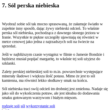
7. Sól perska niebieska
Wyobraź sobie sól tak mocno sprasowaną, że załamuje światło w
zupełnie inny sposób, dając żywy niebieski odcień. To właśnie
perska sól niebieska, pochodząca z dawnego słonego jeziora w
Iranie. Wszystkie te piękne szczegóły ujawniają się również w
metce cenowej jako jedna z najrzadszych soli na świecie na
sprzedaż.
Jeśli w najbliższym czasie wystąpisz w filmie o Jamesie Bondzie i
będziesz musiał popijać margaritę, to właśnie tej soli użyjesz do
szklanki.
Zalety perskiej niebieskiej soli to m.in. powszechnie występujące
minerały śladowe i większa ilość potasu. Mimo że jest to sól
kamienna, ma również lekko słodkawy smak na końcu.
Sól niebieska traci swój odcień im drobniej jest zmielona. Nadaje się
jako sól do wykończenia potraw, ale jest idealna do dodawania
smaku gotowanym warzywom i białym mięsom.
rodzaje soli
sól
wykorzystanie soli