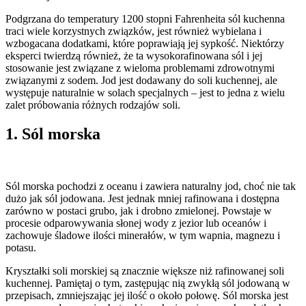
Podgrzana do temperatury 1200 stopni Fahrenheita sól kuchenna
traci wiele korzystnych związków, jest również wybielana i
wzbogacana dodatkami, które poprawiają jej sypkość. Niektórzy
eksperci twierdzą również, że ta wysokorafinowana sól i jej
stosowanie jest związane z wieloma problemami zdrowotnymi
związanymi z sodem. Jod jest dodawany do soli kuchennej, ale
występuje naturalnie w solach specjalnych – jest to jedna z wielu
zalet próbowania różnych rodzajów soli.
1. Sól morska
Sól morska pochodzi z oceanu i zawiera naturalny jod, choć nie tak
dużo jak sól jodowana. Jest jednak mniej rafinowana i dostępna
zarówno w postaci grubo, jak i drobno zmielonej. Powstaje w
procesie odparowywania słonej wody z jezior lub oceanów i
zachowuje śladowe ilości minerałów, w tym wapnia, magnezu i
potasu.
Kryształki soli morskiej są znacznie większe niż rafinowanej soli
kuchennej. Pamiętaj o tym, zastępując nią zwykłą sól jodowaną w
przepisach, zmniejszając jej ilość o około połowę. Sól morska jest