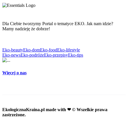
Dla Ciebie tworzymy Portal o tematyce EKO. Jak nam idzie?
Mamy nadzieję że dobrze!
Eko-beauty
Eko-dom
Eko-food
Eko-lifestyle
Eko-news
Eko-podróże
Eko-przepisy
Eko-tips
Więcej o nas
EkologicznaKraina.pl
made with ❤ © Wszelkie prawa
zastrzeżone.