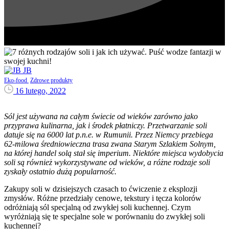
JB
Eko-food
Zdrowe produkty
16 lutego, 2022
Sól jest używana na całym świecie od wieków zarówno jako
przyprawa kulinarna, jak i środek płatniczy. Przetwarzanie soli
datuje się na 6000 lat p.n.e. w Rumunii. Przez Niemcy przebiega
62-milowa średniowieczna trasa zwana Starym Szlakiem Solnym,
na której handel solą stał się imperium. Niektóre miejsca wydobycia
soli są również wykorzystywane od wieków, a różne rodzaje soli
zyskały ostatnio dużą popularność.
Zakupy soli w dzisiejszych czasach to ćwiczenie z eksplozji
zmysłów. Różne przedziały cenowe, tekstury i tęcza kolorów
odróżniają sól specjalną od zwykłej soli kuchennej. Czym
wyróżniają się te specjalne sole w porównaniu do zwykłej soli
kuchennej?