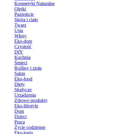
Kosmetyki Naturalne
Olejki
Paznokcie
Skóra i ciało
Twarz
Usta
Włosy
Eko-dom
Czystość
DIY
Kuchnia
Śmieci
Rośliny i zioła
Salon
Eko-food
Diety
Słodycze
Urządzenia
Zdrowe produkty
Eko-lifestyle
Dom
Dzieci
Praca
Życie codzienne
Eko-logia