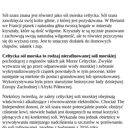
Sól szara znana jest również jako sól morska celtycka. Sól szara
zawdzięcza swój kolor glinie, z której jest pozyskiwana. W Bretanii
we Francji piasek i naturalna glina tworzą bogate w minerały
kryształy, które są dość wilgotne. Kryształy te są ręcznie prasowane
i zachowują swoją naturalną wilgotność, ale to również przyczynia
się do wyższej ceny. Jest to smaczny dodatek do domowych
chipsów, sałatek i zup.
Celtycka sól morska to rodzaj nierafinowanej soli morskiej
pochodzącej z regionów takich jak Morze Celtyckie. Zwykle
wytwarza się go przez odparowanie wody morskiej i zebranie
wykrystalizowanych cząstek powstałych w tym procesie, które
następnie są mielone do postaci granulowanej lub sproszkowanej.
Wykorzystywana była przez starożytne historyczne ludy dzisiejszej
Europy Zachodniej i Afryki Północnej.
Niektórzy twierdzą, że zalety celtyckiej soli morskiej obejmują
właściwości alkalizujące i równoważenie elektrolitów. Chociaż The
Independent donosi, że sól szara może potencjalnie pomóc obniżyć
ciśnienie krwi, niewiele badań jest dostępnych na temat korzyści
płynących z tej konkretnej soli. Wykazała ona jednak obietnicę w
wywoływaniu mniejszego nadciśnienia u szczurów w porównaniu
do soli rafinowanej, zgodnie z badaniem z 2016 roku