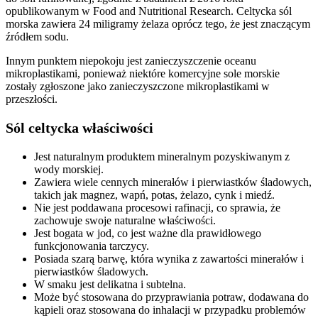
opublikowanym w Food and Nutritional Research. Celtycka sól
morska zawiera 24 miligramy żelaza oprócz tego, że jest znaczącym
źródłem sodu.
Innym punktem niepokoju jest zanieczyszczenie oceanu
mikroplastikami, ponieważ niektóre komercyjne sole morskie
zostały zgłoszone jako zanieczyszczone mikroplastikami w
przeszłości.
Sól celtycka właściwości
Jest naturalnym produktem mineralnym pozyskiwanym z
wody morskiej.
Zawiera wiele cennych minerałów i pierwiastków śladowych,
takich jak magnez, wapń, potas, żelazo, cynk i miedź.
Nie jest poddawana procesowi rafinacji, co sprawia, że
zachowuje swoje naturalne właściwości.
Jest bogata w jod, co jest ważne dla prawidłowego
funkcjonowania tarczycy.
Posiada szarą barwę, która wynika z zawartości minerałów i
pierwiastków śladowych.
W smaku jest delikatna i subtelna.
Może być stosowana do przyprawiania potraw, dodawana do
kąpieli oraz stosowana do inhalacji w przypadku problemów