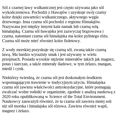
Sól z czarnej lawy wulkanicznej jest często używana jako sól
wykończeniowa. Pochodzi z Hawajów i uzyskuje swój czarny
kolor dzięki zawartości wulkanicznego, aktywnego węgla
drzewnego. Inna czarna sól pochodzi z regionu Himalajów.
Nazywana jest między innymi kala namak lub czarną solą
himalajską. Czarna sól hawajska jest zazwyczaj brązowawa i
czarna, natomiast czarna sól himalajska ma kolor pylistego różu.
Czarna sól może mieć również kolor fioletowy.
Z wody morskiej pozyskuje się czarną sól, zwaną także czarną
lawą. Ma bardzo wyrazisty smak i jest używany w wielu
przepisach. Posiada wysokie stężenie minerałów takich jak magnez,
potas i siarczan, a także minerały śladowe, w tym żelazo, mangan,
miedź i cynk.
Niektórzy twierdzą, że czarna sól jest doskonałym środkiem
wspomagającym trawienie w tradycyjnym użyciu. Himalajska
czarna sól zawiera właściwości antyoksydacyjne, które pomagają
zwalczać wolne rodniki w organizmie, zgodnie z analizą naukową z
2020 roku opublikowaną w Science of the Total Environment.
Naukowcy zauważyli również, że ta czarna sól zawiera mniej soli
niż sól morska i himalajska sól różowa. Zawiera również wapń,
magnez i żelazo.