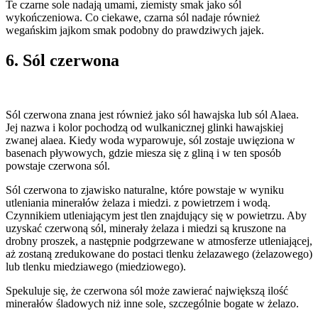
Te czarne sole nadają umami, ziemisty smak jako sól
wykończeniowa. Co ciekawe, czarna sól nadaje również
wegańskim jajkom smak podobny do prawdziwych jajek.
6. Sól czerwona
Sól czerwona znana jest również jako sól hawajska lub sól Alaea.
Jej nazwa i kolor pochodzą od wulkanicznej glinki hawajskiej
zwanej alaea. Kiedy woda wyparowuje, sól zostaje uwięziona w
basenach pływowych, gdzie miesza się z gliną i w ten sposób
powstaje czerwona sól.
Sól czerwona to zjawisko naturalne, które powstaje w wyniku
utleniania minerałów żelaza i miedzi. z powietrzem i wodą.
Czynnikiem utleniającym jest tlen znajdujący się w powietrzu. Aby
uzyskać czerwoną sól, minerały żelaza i miedzi są kruszone na
drobny proszek, a następnie podgrzewane w atmosferze utleniającej,
aż zostaną zredukowane do postaci tlenku żelazawego (żelazowego)
lub tlenku miedziawego (miedziowego).
Spekuluje się, że czerwona sól może zawierać największą ilość
minerałów śladowych niż inne sole, szczególnie bogate w żelazo.