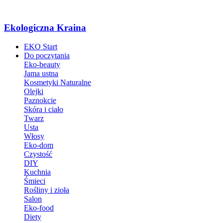
Ekologiczna Kraina
EKO Start
Do poczytania
Eko-beauty
Jama ustna
Kosmetyki Naturalne
Olejki
Paznokcie
Skóra i ciało
Twarz
Usta
Włosy
Eko-dom
Czystość
DIY
Kuchnia
Śmieci
Rośliny i zioła
Salon
Eko-food
Diety