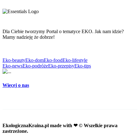
Dla Ciebie tworzymy Portal o tematyce EKO. Jak nam idzie?
Mamy nadzieję że dobrze!
Eko-beauty
Eko-dom
Eko-food
Eko-lifestyle
Eko-news
Eko-podróże
Eko-przepisy
Eko-tips
Więcej o nas
EkologicznaKraina.pl
made with ❤ © Wszelkie prawa
zastrzeżone.