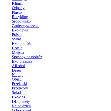
Klimat
Odpady
Plastik
Recykling
Środowisko
Zanieczyszczenie
Eko-news
Polska
Świat
Eko-podróże
Hotele
Miejsca
Sposoby na podróż
Eko-przepisy
Alkohol
Deser
Napoje
Obiad
Przekąski
Przetwory
Śniadanie
Eko-tips
Dla planety
Na co dzień
Odpoczynek