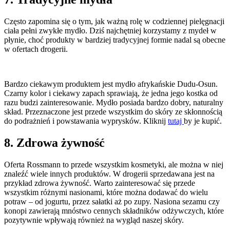
Często zapomina się o tym, jak ważną rolę w codziennej pielęgnacji
ciała pełni zwykłe mydło. Dziś najchętniej korzystamy z mydeł w
płynie, choć produkty w bardziej tradycyjnej formie nadal są obecne
w ofertach drogerii.
Bardzo ciekawym produktem jest mydło afrykańskie Dudu-Osun.
Czarny kolor i ciekawy zapach sprawiają, że jedna jego kostka od
razu budzi zainteresowanie. Mydło posiada bardzo dobry, naturalny
skład. Przeznaczone jest przede wszystkim do skóry ze skłonnością
do podrażnień i powstawania wyprysków. Kliknij
tutaj
by je kupić.
8. Zdrowa żywność
Oferta Rossmann to przede wszystkim kosmetyki, ale można w niej
znaleźć wiele innych produktów. W drogerii sprzedawana jest na
przykład zdrowa żywność. Warto zainteresować się przede
wszystkim różnymi nasionami, które można dodawać do wielu
potraw – od jogurtu, przez sałatki aż po zupy. Nasiona sezamu czy
konopi zawierają mnóstwo cennych składników odżywczych, które
pozytywnie wpływają również na wygląd naszej skóry.