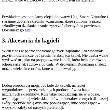
znaleźć wiele wartościowych produktów z tym związanych.
Przykładem jest popularny olejek do twarzy Hagi Smart. Naturalne i
starannie dobrane składniki wzmacniają skórę i chronią ją przed
szkodliwym działaniem zanieczyszczeń obecnych w powietrzu.
Dostaniesz go
tutaj
.
3. Akcesoria do kąpieli
Wielu z nas w pędzie codziennego życia zapomina, jak wspaniałą
przyjemnością może być prosta, relaksująca kąpiel. Nie trzeba wcale
wydawać majątku na przygotowanie kąpieli, która będzie zarówno
odprężająca jak i zdrowa do ciała. W drogeriach Rossmann znaleźć
można wiele akcesoriów, które na to pozwalają.
Dobrą propozycją mogą być kule do kąpieli, najlepiej
wyprodukowane przez rodzimych producentów na bazie
naturalnych składników. Kule takie rozpuszczają się w wodzie,
uwalniając do niej wiele składników i minerałów cennych dla naszej
skóry. Niektóre mają działanie pobudzające, inne odprężające –
wszystko zależy od naszych preferencji.