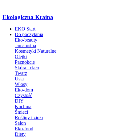
Ekologiczna Kraina
EKO Start
Do poczytania
Eko-beauty
Jama ustna
Kosmetyki Naturalne
Olejki
Paznokcie
Skóra i ciało
Twarz
Usta
Włosy
Eko-dom
Czystość
DIY
Kuchnia
Śmieci
Rośliny i zioła
Salon
Eko-food
Diety