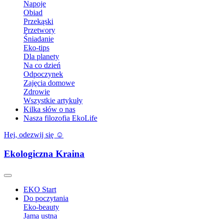
Napoje
Obiad
Przekąski
Przetwory
Śniadanie
Eko-tips
Dla planety
Na co dzień
Odpoczynek
Zajęcia domowe
Zdrowie
Wszystkie artykuły
Kilka słów o nas
Nasza filozofia EkoLife
Hej, odezwij się ☺️
Ekologiczna Kraina
EKO Start
Do poczytania
Eko-beauty
Jama ustna