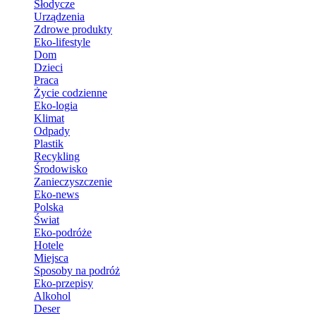
Słodycze
Urządzenia
Zdrowe produkty
Eko-lifestyle
Dom
Dzieci
Praca
Życie codzienne
Eko-logia
Klimat
Odpady
Plastik
Recykling
Środowisko
Zanieczyszczenie
Eko-news
Polska
Świat
Eko-podróże
Hotele
Miejsca
Sposoby na podróż
Eko-przepisy
Alkohol
Deser