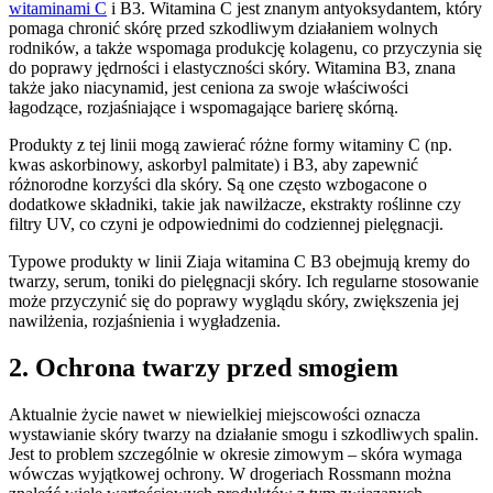
witaminami C
i B3. Witamina C jest znanym antyoksydantem, który
pomaga chronić skórę przed szkodliwym działaniem wolnych
rodników, a także wspomaga produkcję kolagenu, co przyczynia się
do poprawy jędrności i elastyczności skóry. Witamina B3, znana
także jako niacynamid, jest ceniona za swoje właściwości
łagodzące, rozjaśniające i wspomagające barierę skórną.
Produkty z tej linii mogą zawierać różne formy witaminy C (np.
kwas askorbinowy, askorbyl palmitate) i B3, aby zapewnić
różnorodne korzyści dla skóry. Są one często wzbogacone o
dodatkowe składniki, takie jak nawilżacze, ekstrakty roślinne czy
filtry UV, co czyni je odpowiednimi do codziennej pielęgnacji.
Typowe produkty w linii Ziaja witamina C B3 obejmują kremy do
twarzy, serum, toniki do pielęgnacji skóry. Ich regularne stosowanie
może przyczynić się do poprawy wyglądu skóry, zwiększenia jej
nawilżenia, rozjaśnienia i wygładzenia.
2. Ochrona twarzy przed smogiem
Aktualnie życie nawet w niewielkiej miejscowości oznacza
wystawianie skóry twarzy na działanie smogu i szkodliwych spalin.
Jest to problem szczególnie w okresie zimowym – skóra wymaga
wówczas wyjątkowej ochrony. W drogeriach Rossmann można