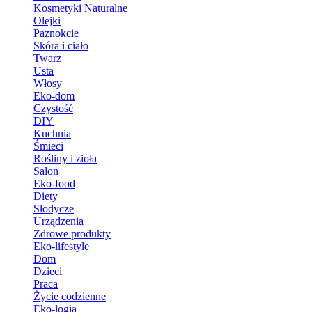
Kosmetyki Naturalne
Olejki
Paznokcie
Skóra i ciało
Twarz
Usta
Włosy
Eko-dom
Czystość
DIY
Kuchnia
Śmieci
Rośliny i zioła
Salon
Eko-food
Diety
Słodycze
Urządzenia
Zdrowe produkty
Eko-lifestyle
Dom
Dzieci
Praca
Życie codzienne
Eko-logia