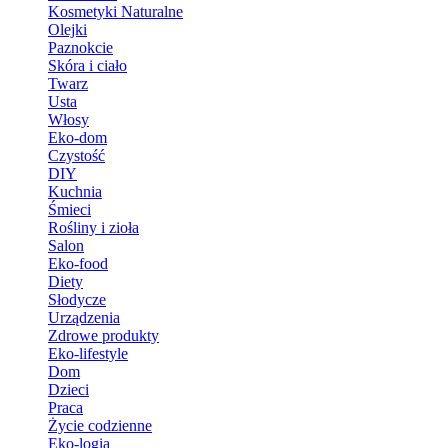
Kosmetyki Naturalne
Olejki
Paznokcie
Skóra i ciało
Twarz
Usta
Włosy
Eko-dom
Czystość
DIY
Kuchnia
Śmieci
Rośliny i zioła
Salon
Eko-food
Diety
Słodycze
Urządzenia
Zdrowe produkty
Eko-lifestyle
Dom
Dzieci
Praca
Życie codzienne
Eko-logia