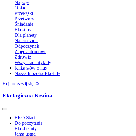
Napoje
Obiad
Przekąski
Przetwory
Śniadanie
Eko-tips
Dla planety
Na co dzień
Odpoczynek
Zajęcia domowe
Zdrowie
Wszystkie artykuły
Kilka słów o nas
Nasza filozofia EkoLife
Hej, odezwij się ☺️
Ekologiczna Kraina
EKO Start
Do poczytania
Eko-beauty
Jama ustna