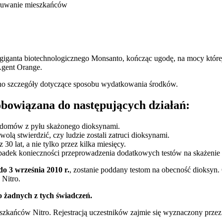
 giganta biotechnologicznego Monsanto, kończąc ugodę, na mocy któr
Agent Orange.
ano szczegóły dotyczące sposobu wydatkowania środków.
bowiązana do następujących działań:
 domów z pyłu skażonego dioksynami.
lą stwierdzić, czy ludzie zostali zatruci dioksynami.
0 lat, a nie tylko przez kilka miesięcy.
adek konieczności przeprowadzenia dodatkowych testów na skażenie
do 3 września 2010 r.
, zostanie poddany testom na obecność dioksyn.
 Nitro.
o żadnych z tych świadczeń.
ieszkańców Nitro. Rejestracją uczestników zajmie się wyznaczony prze