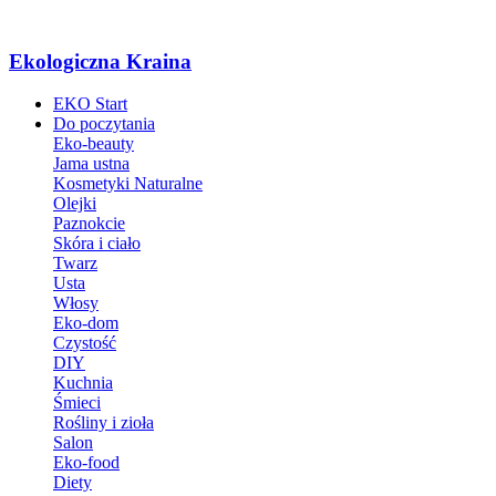
Ekologiczna Kraina
EKO Start
Do poczytania
Eko-beauty
Jama ustna
Kosmetyki Naturalne
Olejki
Paznokcie
Skóra i ciało
Twarz
Usta
Włosy
Eko-dom
Czystość
DIY
Kuchnia
Śmieci
Rośliny i zioła
Salon
Eko-food
Diety