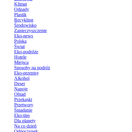
Klimat
Odpady
Plastik
Recykling
Środowisko
Zanieczyszczenie
Eko-news
Polska
Świat
Eko-podróże
Hotele
Miejsca
Sposoby na podróż
Eko-przepisy
Alkohol
Deser
Napoje
Obiad
Przekąski
Przetwory
Śniadanie
Eko-tips
Dla planety
Na co dzień
Odpoczynek