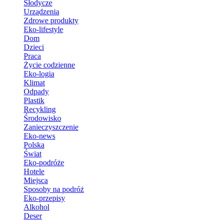
Słodycze
Urządzenia
Zdrowe produkty
Eko-lifestyle
Dom
Dzieci
Praca
Życie codzienne
Eko-logia
Klimat
Odpady
Plastik
Recykling
Środowisko
Zanieczyszczenie
Eko-news
Polska
Świat
Eko-podróże
Hotele
Miejsca
Sposoby na podróż
Eko-przepisy
Alkohol
Deser