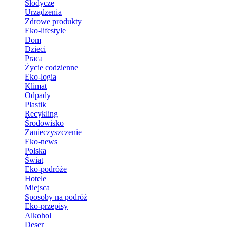
Słodycze
Urządzenia
Zdrowe produkty
Eko-lifestyle
Dom
Dzieci
Praca
Życie codzienne
Eko-logia
Klimat
Odpady
Plastik
Recykling
Środowisko
Zanieczyszczenie
Eko-news
Polska
Świat
Eko-podróże
Hotele
Miejsca
Sposoby na podróż
Eko-przepisy
Alkohol
Deser