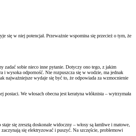
yje się w niej potencjał. Przeważnie wspomina się przecież o tym, że
my zadać sobie nieco inne pytanie. Dotyczy ono tego, z jakim
ura i wysoka odporność. Nie rozpuszcza się w wodzie, ma jednak
dnak najważniejsze wydaje się być to, że odpowiada za wzmocnienie
dej postaci. We włosach obecna jest keratyna włóknista – wytrzymała
staje się zresztą doskonale widoczny – włosy są łamliwe i matowe,
 zaczynają się elektryzować i puszyć. Na szczęście, problemowi