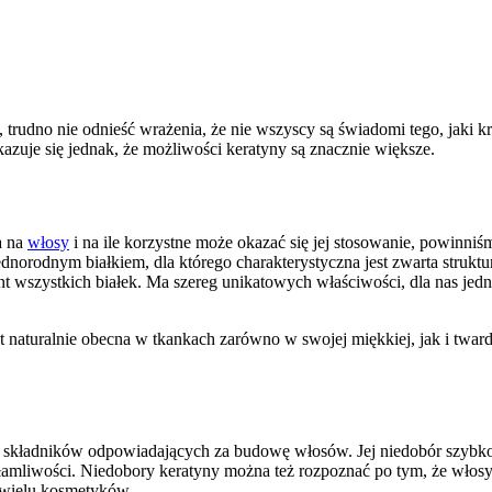
 trudno nie odnieść wrażenia, że nie wszyscy są świadomi tego, jaki kr
zuje się jednak, że możliwości keratyny są znacznie większe.
a na
włosy
i na ile korzystne może okazać się jej stosowanie, powinniś
dnorodnym białkiem, dla którego charakterystyczna jest zwarta strukt
ent wszystkich białek. Ma szereg unikatowych właściwości, dla nas je
t naturalnie obecna w tkankach zarówno w swojej miękkiej, jak i twar
h składników odpowiadających za budowę włosów. Jej niedobór szybko 
 łamliwości. Niedobory keratyny można też rozpoznać po tym, że włosy
e wielu kosmetyków.