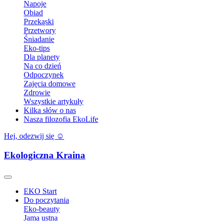
Napoje
Obiad
Przekąski
Przetwory
Śniadanie
Eko-tips
Dla planety
Na co dzień
Odpoczynek
Zajęcia domowe
Zdrowie
Wszystkie artykuły
Kilka słów o nas
Nasza filozofia EkoLife
Hej, odezwij się ☺️
Ekologiczna Kraina
EKO Start
Do poczytania
Eko-beauty
Jama ustna