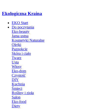
Ekologiczna Kraina
EKO Start
Do poczytania
Eko-beauty
Jama ustna
Kosmetyki Naturalne
Olejki
Paznokcie
Skóra i ciało
Twarz
Usta
Włosy
Eko-dom
Czystość
DIY
Kuchnia
Śmieci
Rośliny i zioła
Salon
Eko-food
Diety