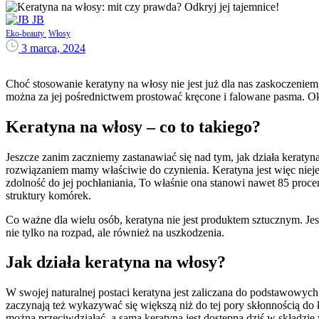
JB
Eko-beauty
Włosy
3 marca, 2024
Choć stosowanie keratyny na włosy nie jest już dla nas zaskoczeniem,
można za jej pośrednictwem prostować kręcone i falowane pasma. Oka
Keratyna na włosy – co to takiego?
Jeszcze zanim zaczniemy zastanawiać się nad tym, jak działa keratyn
rozwiązaniem mamy właściwie do czynienia. Keratyna jest więc nieje
zdolność do jej pochłaniania, To właśnie ona stanowi nawet 85 proc
struktury komórek.
Co ważne dla wielu osób, keratyna nie jest produktem sztucznym. Jes
nie tylko na rozpad, ale również na uszkodzenia.
Jak działa keratyna na włosy?
W swojej naturalnej postaci keratyna jest zaliczana do podstawowyc
zaczynają też wykazywać się większą niż do tej pory skłonnością do
można przeciwdziałać, a sama keratyna jest dostępna dziś w składzi