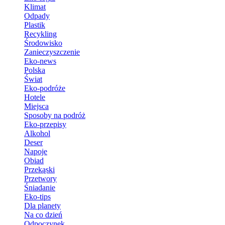
Klimat
Odpady
Plastik
Recykling
Środowisko
Zanieczyszczenie
Eko-news
Polska
Świat
Eko-podróże
Hotele
Miejsca
Sposoby na podróż
Eko-przepisy
Alkohol
Deser
Napoje
Obiad
Przekąski
Przetwory
Śniadanie
Eko-tips
Dla planety
Na co dzień
Odpoczynek