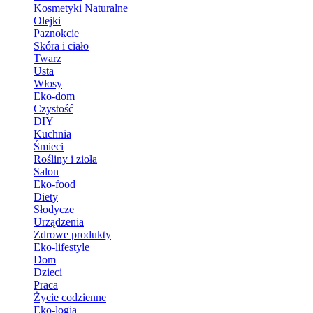
Kosmetyki Naturalne
Olejki
Paznokcie
Skóra i ciało
Twarz
Usta
Włosy
Eko-dom
Czystość
DIY
Kuchnia
Śmieci
Rośliny i zioła
Salon
Eko-food
Diety
Słodycze
Urządzenia
Zdrowe produkty
Eko-lifestyle
Dom
Dzieci
Praca
Życie codzienne
Eko-logia