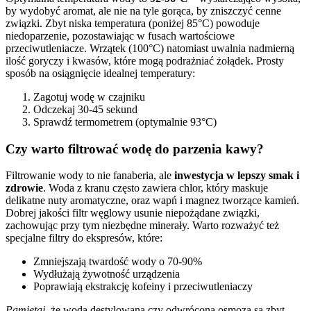
by wydobyć aromat, ale nie na tyle gorąca, by zniszczyć cenne
związki. Zbyt niska temperatura (poniżej 85°C) powoduje
niedoparzenie, pozostawiając w fusach wartościowe
przeciwutleniacze. Wrzątek (100°C) natomiast uwalnia nadmierną
ilość goryczy i kwasów, które mogą podrażniać żołądek. Prosty
sposób na osiągnięcie idealnej temperatury:
Zagotuj wodę w czajniku
Odczekaj 30-45 sekund
Sprawdź termometrem (optymalnie 93°C)
Czy warto filtrować wodę do parzenia kawy?
Filtrowanie wody to nie fanaberia, ale
inwestycja w lepszy smak i
zdrowie
. Woda z kranu często zawiera chlor, który maskuje
delikatne nuty aromatyczne, oraz wapń i magnez tworzące kamień.
Dobrej jakości filtr węglowy usunie niepożądane związki,
zachowując przy tym niezbędne minerały. Warto rozważyć też
specjalne filtry do ekspresów, które:
Zmniejszają twardość wody o 70-90%
Wydłużają żywotność urządzenia
Poprawiają ekstrakcję kofeiny i przeciwutleniaczy
Pamiętaj
, że woda destylowana czy odwrócona osmoza są zbyt