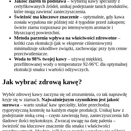
Jakość ziaren to podstawa
– wybieraj kawy
speciality
z
certyfikowanych źródeł, unikaj podejrzanie tanich produktów,
które mogą zawierać zanieczyszczenia.
Świeżość ma kluczowe znaczenie
– optymalnie, gdy kawa
została wypalona nie później niż 4 tygodnie przed zakupem;
świeże ziarna rozpoznasz po intensywnym aromacie i
błyszczącej powierzchni.
Metoda parzenia wpływa na właściwości zdrowotne
–
krótki czas ekstrakcji (jak w ekspresie ciśnieniowym)
minimalizuje szkodliwe związki, zachowując przy tym cenne
przeciwutleniacze.
Woda to 98% twojej kawy
– używaj miękkiej,
przefiltrowanej wody o temperaturze 92-96°C dla optymalnej
ekstrakcji smaku i wartości odżywczych.
Jak wybrać zdrową kawę?
Wybór zdrowej kawy zaczyna się od zrozumienia, co tak naprawdę
kryje się w ziarnach.
Najważniejszym czynnikiem jest jakość
surowca
– warto szukać kaw
speciality
, które przechodzą
rygorystyczną kontrolę na każdym etapie produkcji. Unikaj kaw z
podejrzanie niską ceną – często zawierają fusy, zanieczyszczenia lub
śladowe ilości mykotoksyn. Zwracaj uwagę na datę palenia –
świeżość ma kluczowe znaczenie dla smaku i właściwości