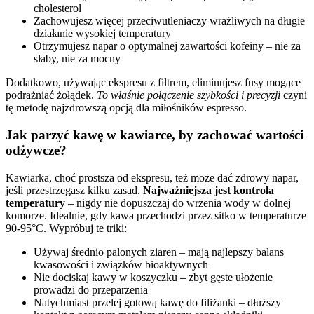
cholesterol
Zachowujesz więcej przeciwutleniaczy wrażliwych na długie
działanie wysokiej temperatury
Otrzymujesz napar o optymalnej zawartości kofeiny – nie za
słaby, nie za mocny
Dodatkowo, używając ekspresu z filtrem, eliminujesz fusy mogące
podrażniać żołądek.
To właśnie połączenie szybkości i precyzji
czyni
tę metodę najzdrowszą opcją dla miłośników espresso.
Jak parzyć kawę w kawiarce, by zachować wartości
odżywcze?
Kawiarka, choć prostsza od ekspresu, też może dać zdrowy napar,
jeśli przestrzegasz kilku zasad.
Najważniejsza jest kontrola
temperatury
– nigdy nie dopuszczaj do wrzenia wody w dolnej
komorze. Idealnie, gdy kawa przechodzi przez sitko w temperaturze
90-95°C. Wypróbuj te triki:
Używaj średnio palonych ziaren – mają najlepszy balans
kwasowości i związków bioaktywnych
Nie dociskaj kawy w koszyczku – zbyt gęste ułożenie
prowadzi do przeparzenia
Natychmiast przelej gotową kawę do filiżanki – dłuższy