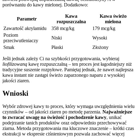
porównaniu do kawy mielonej. Dodatkowo:
Kawa
Kawa świeżo
Parametr
rozpuszczalna
mielona
Zawartość akrylamidu
358 mcg/kg
179 mcg/kg
Poziom
Niski
Wysoki
przeciwutleniaczy
Smak
Płaski
Złożony
Jeśli jednak zależy Ci na szybkości przygotowania, wybieraj
liofilizowaną
kawę rozpuszczalną – ten proces jest łagodniejszy niż
tradycyjne suszenie rozpyłowe. Pamiętaj jednak, że nawet najlepsza
kawa instant nie zastąpi świeżo zaparzonego naparu z wysokiej
jakości ziaren.
Wnioski
Wybór zdrowej kawy to proces, który wymaga uwzględnienia wielu
czynników – od jakości ziaren po metodę parzenia.
Najważniejsze
to zwracać uwagę na świeżość i pochodzenie kawy
, unikać
podejrzanie tanich produktów oraz odpowiednio przechowywać
ziarna. Metoda przygotowania ma kluczowe znaczenie – krótki czas
ekstrakcji w ekspresie ciśnieniowym pozwala zachować więcej