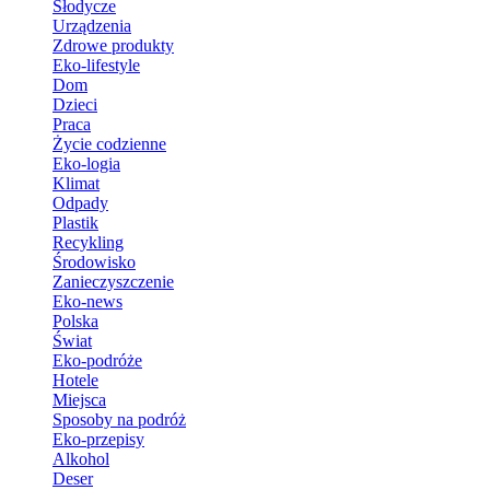
Słodycze
Urządzenia
Zdrowe produkty
Eko-lifestyle
Dom
Dzieci
Praca
Życie codzienne
Eko-logia
Klimat
Odpady
Plastik
Recykling
Środowisko
Zanieczyszczenie
Eko-news
Polska
Świat
Eko-podróże
Hotele
Miejsca
Sposoby na podróż
Eko-przepisy
Alkohol
Deser