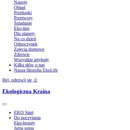
Napoje
Obiad
Przekąski
Przetwory
Śniadanie
Eko-tips
Dla planety
Na co dzień
Odpoczynek
Zajęcia domowe
Zdrowie
Wszystkie artykuły
Kilka słów o nas
Nasza filozofia EkoLife
Hej, odezwij się ☺️
Ekologiczna Kraina
EKO Start
Do poczytania
Eko-beauty
Jama ustna