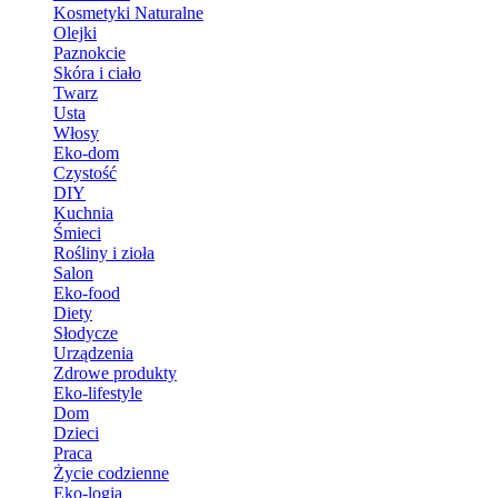
Kosmetyki Naturalne
Olejki
Paznokcie
Skóra i ciało
Twarz
Usta
Włosy
Eko-dom
Czystość
DIY
Kuchnia
Śmieci
Rośliny i zioła
Salon
Eko-food
Diety
Słodycze
Urządzenia
Zdrowe produkty
Eko-lifestyle
Dom
Dzieci
Praca
Życie codzienne
Eko-logia