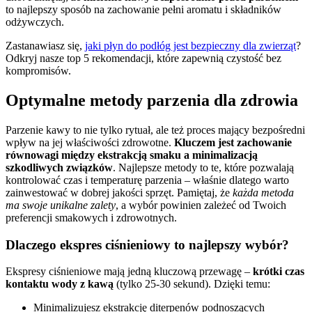
to najlepszy sposób na zachowanie pełni aromatu i składników
odżywczych.
Zastanawiasz się,
jaki płyn do podłóg jest bezpieczny dla zwierząt
?
Odkryj nasze top 5 rekomendacji, które zapewnią czystość bez
kompromisów.
Optymalne metody parzenia dla zdrowia
Parzenie kawy to nie tylko rytuał, ale też proces mający bezpośredni
wpływ na jej właściwości zdrowotne.
Kluczem jest zachowanie
równowagi między ekstrakcją smaku a minimalizacją
szkodliwych związków
. Najlepsze metody to te, które pozwalają
kontrolować czas i temperaturę parzenia – właśnie dlatego warto
zainwestować w dobrej jakości sprzęt. Pamiętaj, że
każda metoda
ma swoje unikalne zalety
, a wybór powinien zależeć od Twoich
preferencji smakowych i zdrowotnych.
Dlaczego ekspres ciśnieniowy to najlepszy wybór?
Ekspresy ciśnieniowe mają jedną kluczową przewagę –
krótki czas
kontaktu wody z kawą
(tylko 25-30 sekund). Dzięki temu:
Minimalizujesz ekstrakcję diterpenów podnoszących