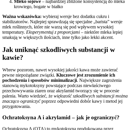
Mleko sojowe
– najbardziej zbliżone konsystencją do mleka
krowiego, bogate w białko
Ważna wskazówka:
wybieraj wersje bez dodatku cukru i
stabilizatorów. Najlepiej sprawdzają się specjalne „barista” wersje
mlek roślinnych, które nie warzą się pod wpływem wysokiej
temperatury.
Eksperymentuj z proporcjami
– niektóre mleka lepiej
smakują w większych ilościach, inne tylko jako lekki akcent.
Jak uniknąć szkodliwych substancji w
kawie?
Wbrew pozorom, nawet wysokiej jakości kawa może zawierać
pewne niepożądane związki.
Kluczowe jest zrozumienie ich
pochodzenia i sposobów minimalizacji
. Największe zagrożenia
stanowią mykotoksyny powstające podczas niewłaściwego
przechowywania ziaren oraz akrylamid tworzący się w procesie
palenia. Warto wiedzieć, że
większość szkodliwych substancji można
znacząco ograniczyć
poprzez odpowiedni dobór kawy i metod jej
przygotowania.
Ochratoksyna A i akrylamid – jak je ograniczyć?
Ochratoksyna A (OTA) to mykotoksyna produkowana przez