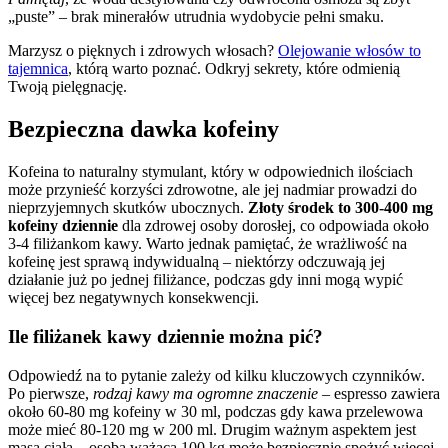
„puste” – brak minerałów utrudnia wydobycie pełni smaku.
Marzysz o pięknych i zdrowych włosach?
Olejowanie włosów to
tajemnica
, którą warto poznać. Odkryj sekrety, które odmienią
Twoją pielęgnację.
Bezpieczna dawka kofeiny
Kofeina to naturalny stymulant, który w odpowiednich ilościach
może przynieść korzyści zdrowotne, ale jej nadmiar prowadzi do
nieprzyjemnych skutków ubocznych.
Złoty środek to 300-400 mg
kofeiny dziennie
dla zdrowej osoby dorosłej, co odpowiada około
3-4 filiżankom kawy. Warto jednak pamiętać, że wrażliwość na
kofeinę jest sprawą indywidualną – niektórzy odczuwają jej
działanie już po jednej filiżance, podczas gdy inni mogą wypić
więcej bez negatywnych konsekwencji.
Ile filiżanek kawy dziennie można pić?
Odpowiedź na to pytanie zależy od kilku kluczowych czynników.
Po pierwsze,
rodzaj kawy ma ogromne znaczenie
– espresso zawiera
około 60-80 mg kofeiny w 30 ml, podczas gdy kawa przelewowa
może mieć 80-120 mg w 200 ml. Drugim ważnym aspektem jest
masa ciała – osoba ważąca 100 kg może bezpiecznie spożyć więcej