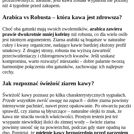
prozdrowotnych. Idealnie, jeśli kawa została wypalona nie później
niż 4 tygodnie przed zakupem.
Arabica vs Robusta – która kawa jest zdrowsza?
Choć oba gatunki mają swoich zwolenników,
arabica zawiera
prawie dwukrotnie mniej kofeiny
niż robusta, co dla wielu osób
jest istotnym argumentem. Ziarna arabiki są bogatsze w naturalne
cukry i kwasy organiczne, nadające kawie bardziej złożony profil
smakowy. Z drugiej strony, robusta ma wyższą zawartość
przeciwutleniaczy i chlorogenowych kwasów. Jeśli szukasz
kompromisu, warto rozważyć mieszanki – dobre palarnie tworzą
harmonijne połączenia obu gatunków, zachowując ich najlepsze
cechy.
Jak rozpoznać świeżość ziaren kawy?
Świeżość kawy poznasz po kilku charakterystycznych sygnałach.
Przede wszystkim zwróć uwagę na zapach
– dobre ziarna powinny
intensywnie pachnieć, nawet przez opakowanie. Po otwarciu paczki
sprawdź, czy ziarna są błyszczące – naturalne olejki to znak, że
kawa nie straciła swoich właściwości. Prostym testem jest też
wsypanie niewielkiej ilości do zimnej wody – świeże ziarna
powinny unosić się na powierzchni, podczas gdy stare opadną na
dno. Pamiętaj, że
mielenie kawy bezpośrednio przed parzeniem