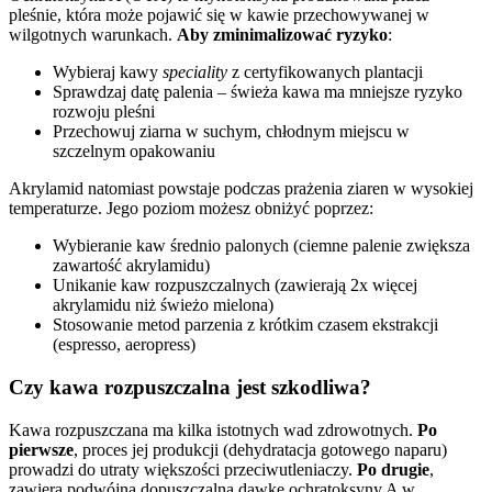
pleśnie, która może pojawić się w kawie przechowywanej w
wilgotnych warunkach.
Aby zminimalizować ryzyko
:
Wybieraj kawy
speciality
z certyfikowanych plantacji
Sprawdzaj datę palenia – świeża kawa ma mniejsze ryzyko
rozwoju pleśni
Przechowuj ziarna w suchym, chłodnym miejscu w
szczelnym opakowaniu
Akrylamid natomiast powstaje podczas prażenia ziaren w wysokiej
temperaturze. Jego poziom możesz obniżyć poprzez:
Wybieranie kaw średnio palonych (ciemne palenie zwiększa
zawartość akrylamidu)
Unikanie kaw rozpuszczalnych (zawierają 2x więcej
akrylamidu niż świeżo mielona)
Stosowanie metod parzenia z krótkim czasem ekstrakcji
(espresso, aeropress)
Czy kawa rozpuszczalna jest szkodliwa?
Kawa rozpuszczana ma kilka istotnych wad zdrowotnych.
Po
pierwsze
, proces jej produkcji (dehydratacja gotowego naparu)
prowadzi do utraty większości przeciwutleniaczy.
Po drugie
,
zawiera podwójną dopuszczalną dawkę ochratoksyny A w