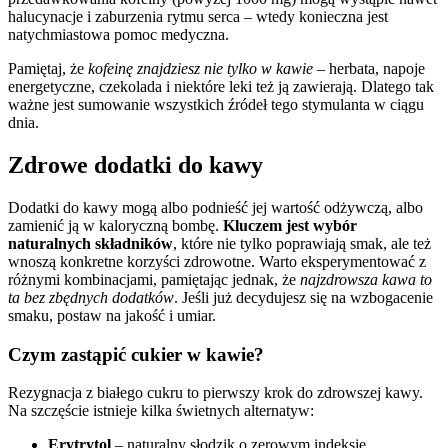
halucynacje i zaburzenia rytmu serca – wtedy konieczna jest
natychmiastowa pomoc medyczna.
Pamiętaj, że
kofeinę znajdziesz nie tylko w kawie
– herbata, napoje
energetyczne, czekolada i niektóre leki też ją zawierają. Dlatego tak
ważne jest sumowanie wszystkich źródeł tego stymulanta w ciągu
dnia.
Zdrowe dodatki do kawy
Dodatki do kawy mogą albo podnieść jej wartość odżywczą, albo
zamienić ją w kaloryczną bombę.
Kluczem jest wybór
naturalnych składników
, które nie tylko poprawiają smak, ale też
wnoszą konkretne korzyści zdrowotne. Warto eksperymentować z
różnymi kombinacjami, pamiętając jednak, że
najzdrowsza kawa to
ta bez zbędnych dodatków
. Jeśli już decydujesz się na wzbogacenie
smaku, postaw na jakość i umiar.
Czym zastąpić cukier w kawie?
Rezygnacja z białego cukru to pierwszy krok do zdrowszej kawy.
Na szczęście istnieje kilka świetnych alternatyw:
Erytrytol
– naturalny słodzik o zerowym indeksie