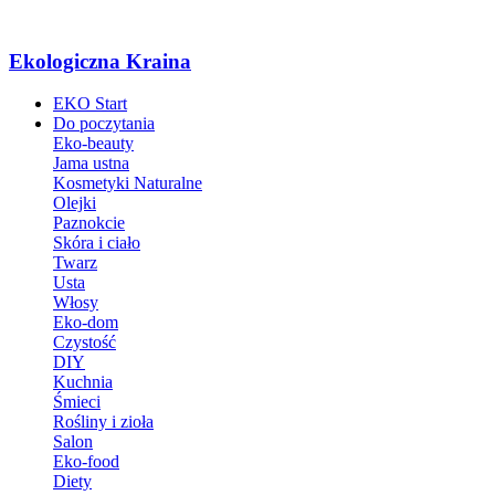
Ekologiczna Kraina
EKO Start
Do poczytania
Eko-beauty
Jama ustna
Kosmetyki Naturalne
Olejki
Paznokcie
Skóra i ciało
Twarz
Usta
Włosy
Eko-dom
Czystość
DIY
Kuchnia
Śmieci
Rośliny i zioła
Salon
Eko-food
Diety