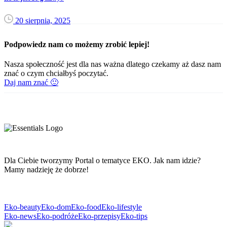
20 sierpnia, 2025
Podpowiedz nam co możemy zrobić lepiej!
Nasza społeczność jest dla nas ważna dlatego czekamy aż dasz nam
znać o czym chciałbyś poczytać.
Daj nam znać 🙂
Dla Ciebie tworzymy Portal o tematyce EKO. Jak nam idzie?
Mamy nadzieję że dobrze!
Eko-beauty
Eko-dom
Eko-food
Eko-lifestyle
Eko-news
Eko-podróże
Eko-przepisy
Eko-tips