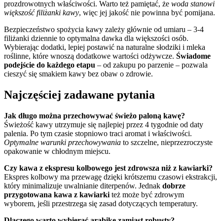
prozdrowotnych właściwości. Warto też pamiętać, że
woda stanowi
większość filiżanki kawy
, więc jej jakość nie powinna być pomijana.
Bezpieczeństwo spożycia kawy zależy głównie od umiaru – 3-4
filiżanki dziennie to optymalna dawka dla większości osób.
Wybierając dodatki, lepiej postawić na naturalne słodziki i mleka
roślinne, które wnoszą dodatkowe wartości odżywcze.
Świadome
podejście do każdego etapu
– od zakupu po parzenie – pozwala
cieszyć się smakiem kawy bez obaw o zdrowie.
Najczęściej zadawane pytania
Jak długo można przechowywać świeżo paloną kawę?
Świeżość kawy utrzymuje się najlepiej przez 4 tygodnie od daty
palenia. Po tym czasie stopniowo traci aromat i właściwości.
Optymalne warunki przechowywania
to szczelne, nieprzezroczyste
opakowanie w chłodnym miejscu.
Czy kawa z ekspresu kolbowego jest zdrowsza niż z kawiarki?
Ekspres kolbowy ma przewagę dzięki krótszemu czasowi ekstrakcji,
który minimalizuje uwalnianie diterpenów. Jednak
dobrze
przygotowana kawa z kawiarki
też może być zdrowym
wyborem, jeśli przestrzega się zasad dotyczących temperatury.
Dlaczego warto wybierać arabikę zamiast robusty?