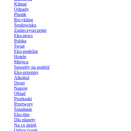
Klimat
Odpady
Plastik
Recykling
Środowisko
Zanieczyszczenie
Eko-news
Polska
Świat
Eko-podróże
Hotele
Miejsca
Sposoby na podróż
Eko-przepisy
Alkohol
Deser
Napoje
Obiad
Przekąski
Przetwory
Śniadanie
Eko-tips
Dla planety
Na co dzień
Odpoczynek