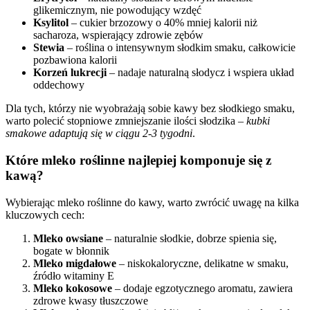
glikemicznym, nie powodujący wzdęć
Ksylitol
– cukier brzozowy o 40% mniej kalorii niż
sacharoza, wspierający zdrowie zębów
Stewia
– roślina o intensywnym słodkim smaku, całkowicie
pozbawiona kalorii
Korzeń lukrecji
– nadaje naturalną słodycz i wspiera układ
oddechowy
Dla tych, którzy nie wyobrażają sobie kawy bez słodkiego smaku,
warto polecić stopniowe zmniejszanie ilości słodzika –
kubki
smakowe adaptują się w ciągu 2-3 tygodni
.
Które mleko roślinne najlepiej komponuje się z
kawą?
Wybierając mleko roślinne do kawy, warto zwrócić uwagę na kilka
kluczowych cech:
Mleko owsiane
– naturalnie słodkie, dobrze spienia się,
bogate w błonnik
Mleko migdałowe
– niskokaloryczne, delikatne w smaku,
źródło witaminy E
Mleko kokosowe
– dodaje egzotycznego aromatu, zawiera
zdrowe kwasy tłuszczowe