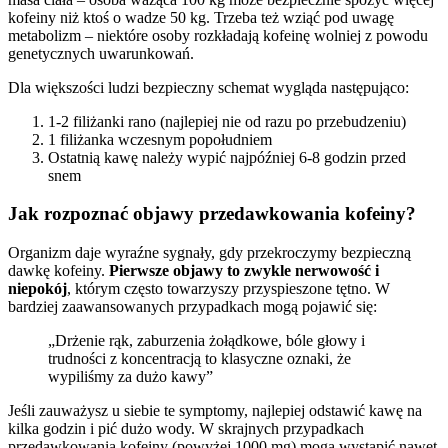
kofeiny niż ktoś o wadze 50 kg. Trzeba też wziąć pod uwagę
metabolizm – niektóre osoby rozkładają kofeinę wolniej z powodu
genetycznych uwarunkowań.
Dla większości ludzi bezpieczny schemat wygląda następująco:
1-2 filiżanki rano (najlepiej nie od razu po przebudzeniu)
1 filiżanka wczesnym popołudniem
Ostatnią kawę należy wypić najpóźniej 6-8 godzin przed
snem
Jak rozpoznać objawy przedawkowania kofeiny?
Organizm daje wyraźne sygnały, gdy przekroczymy bezpieczną
dawkę kofeiny.
Pierwsze objawy to zwykle nerwowość i
niepokój
, którym często towarzyszy przyspieszone tętno. W
bardziej zaawansowanych przypadkach mogą pojawić się:
„Drżenie rąk, zaburzenia żołądkowe, bóle głowy i
trudności z koncentracją to klasyczne oznaki, że
wypiliśmy za dużo kawy”
Jeśli zauważysz u siebie te symptomy, najlepiej odstawić kawę na
kilka godzin i pić dużo wody. W skrajnych przypadkach
przedawkowania kofeiny (powyżej 1000 mg) mogą wystąpić nawet