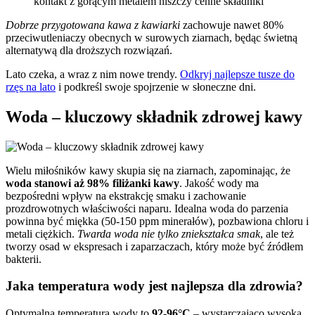
kontakt z gorącym metalem niszczy cenne składniki
Dobrze przygotowana kawa z kawiarki
zachowuje nawet 80%
przeciwutleniaczy obecnych w surowych ziarnach, będąc świetną
alternatywą dla droższych rozwiązań.
Lato czeka, a wraz z nim nowe trendy.
Odkryj najlepsze tusze do
rzęs na lato
i podkreśl swoje spojrzenie w słoneczne dni.
Woda – kluczowy składnik zdrowej kawy
Wielu miłośników kawy skupia się na ziarnach, zapominając, że
woda stanowi aż 98% filiżanki kawy
. Jakość wody ma
bezpośredni wpływ na ekstrakcję smaku i zachowanie
prozdrowotnych właściwości naparu. Idealna woda do parzenia
powinna być miękka (50-150 ppm minerałów), pozbawiona chloru i
metali ciężkich.
Twarda woda nie tylko zniekształca smak
, ale też
tworzy osad w ekspresach i zaparzaczach, który może być źródłem
bakterii.
Jaka temperatura wody jest najlepsza dla zdrowia?
Optymalna temperatura wody to
92-96°C
– wystarczająco wysoka,