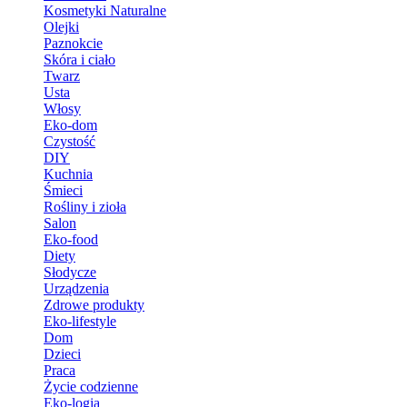
Kosmetyki Naturalne
Olejki
Paznokcie
Skóra i ciało
Twarz
Usta
Włosy
Eko-dom
Czystość
DIY
Kuchnia
Śmieci
Rośliny i zioła
Salon
Eko-food
Diety
Słodycze
Urządzenia
Zdrowe produkty
Eko-lifestyle
Dom
Dzieci
Praca
Życie codzienne
Eko-logia