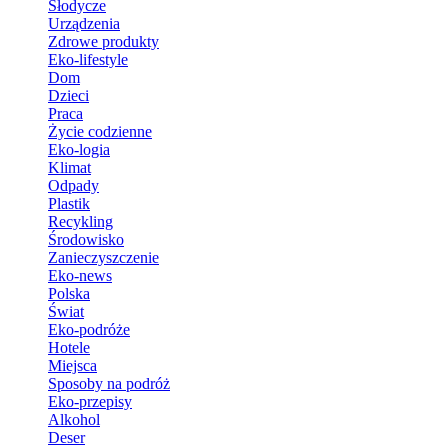
Słodycze
Urządzenia
Zdrowe produkty
Eko-lifestyle
Dom
Dzieci
Praca
Życie codzienne
Eko-logia
Klimat
Odpady
Plastik
Recykling
Środowisko
Zanieczyszczenie
Eko-news
Polska
Świat
Eko-podróże
Hotele
Miejsca
Sposoby na podróż
Eko-przepisy
Alkohol
Deser