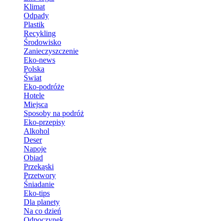
Klimat
Odpady
Plastik
Recykling
Środowisko
Zanieczyszczenie
Eko-news
Polska
Świat
Eko-podróże
Hotele
Miejsca
Sposoby na podróż
Eko-przepisy
Alkohol
Deser
Napoje
Obiad
Przekąski
Przetwory
Śniadanie
Eko-tips
Dla planety
Na co dzień
Odpoczynek