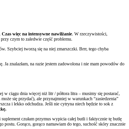
.
Czas więc na intensywne nawilżanie
. W rzeczywistości,
i, przy czym to zaledwie część problemu.
w. Szybciej tworzą się na niej zmarszczki. Brrr, tego chyba
ę. Ja znalazłam, na razie jestem zadowolona i nie mam powodów do
j w ciągu dnia więcej niż litr / półtora litra – musimy się postarać,
 może się przydać), ale przynajmniej w warunkach “zasiedzenia”
za i lekko odchudza. Jeśli nie cytryna niech będzie to sok z
kę.
uplement czułam przymus wypicia całej butli i faktycznie tę butlę
 tego postu. Gorąco, gorąco namawiam do tego, suchość skóry znacznie