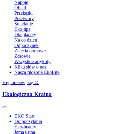
Napoje
Obiad
Przekąski
Przetwory
Śniadanie
Eko-tips
Dla planety
Na co dzień
Odpoczynek
Zajęcia domowe
Zdrowie
Wszystkie artykuły
Kilka słów o nas
Nasza filozofia EkoLife
Hej, odezwij się ☺️
Ekologiczna Kraina
EKO Start
Do poczytania
Eko-beauty
Jama ustna