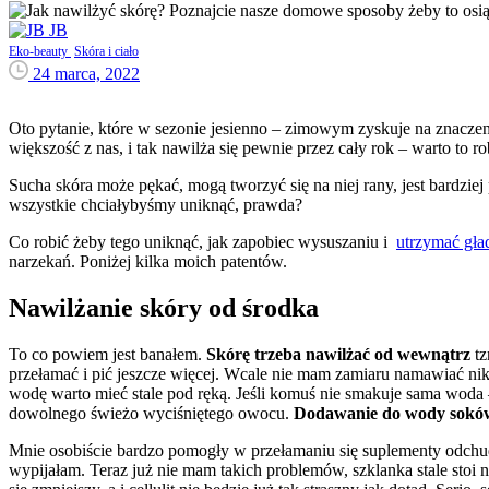
JB
Eko-beauty
Skóra i ciało
24 marca, 2022
Oto pytanie, które w sezonie jesienno – zimowym zyskuje na znaczeni
większość z nas, i tak nawilża się pewnie przez cały rok – warto to r
Sucha skóra może pękać, mogą tworzyć się na niej rany, jest bardziej
wszystkie chciałybyśmy uniknąć, prawda?
Co robić żeby tego uniknąć, jak zapobiec wysuszaniu i
utrzymać gła
narzekań. Poniżej kilka moich patentów.
Nawilżanie skóry od środka
To co powiem jest banałem.
Skórę trzeba nawilżać od wewnątrz
tz
przełamać i pić jeszcze więcej. Wcale nie mam zamiaru namawiać ni
wodę warto mieć stale pod ręką. Jeśli komuś nie smakuje sama woda 
dowolnego świeżo wyciśniętego owocu.
Dodawanie do wody soków 
Mnie osobiście bardzo pomogły w przełamaniu się suplementy odchudz
wypijałam. Teraz już nie mam takich problemów, szklanka stale stoi 