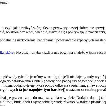
u. czyli jak nawilżyć skórę. Sezon grzewczy naszej skórze nie sprzyja
obić, bo skóra bez wody więdnie, starzeje się i pokrywają ją zmarszczk
 podatna na uszkodzenia, zadrapania i powstawanie szpecących rozstępó
dką skórę
? No cóż… chyba każda z nas powinna znaleźć własną recept
n. pić wody tyle, ile jesteśmy w stanie, ale jeśli nie dajemy rady wypić je
kogo do paradowania z butelką wody pod pachą czy w torebce (chociaż
– można dodać cytrynę, która ponoć odkwasza organizm, a nawet oczyszc
gotowych (a już napojów tym bardziej) uważam za totalną poraż
ające przeznaczone do rozpuszczania w wodzie. Dodając do niej taki s
na biurku, butla obok i sączę sobie tę wodę również w trakcie pisania