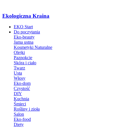
Ekologiczna Kraina
EKO Start
Do poczytania
Eko-beauty
Jama ustna
Kosmetyki Naturalne
Olejki
Paznokcie
Skóra i ciało
Twarz
Usta
Włosy
Eko-dom
Czystość
DIY
Kuchnia
Śmieci
Rośliny i zioła
Salon
Eko-food
Diety