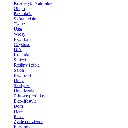
Kosmetyki Naturalne
Olejki
Paznokcie
Skóra i ciało
Twarz
Usta
Włosy
Eko-dom
Czystość
DIY
Kuchnia
Śmieci
Rośliny i zioła
Salon
Eko-food
Diety
Słodycze
Urządzenia
Zdrowe produkty
Eko-lifestyle
Dom
Dzieci
Praca
Życie codzienne
Eko-logia