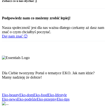
Zobacz co u nas słychać ;)
Podpowiedz nam co możemy zrobić lepiej!
Nasza społeczność jest dla nas ważna dlatego czekamy aż dasz nam
znać o czym chciałbyś poczytać.
Daj nam znać 🙂
Dla Ciebie tworzymy Portal o tematyce EKO. Jak nam idzie?
Mamy nadzieję że dobrze!
Eko-beauty
Eko-dom
Eko-food
Eko-lifestyle
Eko-news
Eko-podróże
Eko-przepisy
Eko-tips