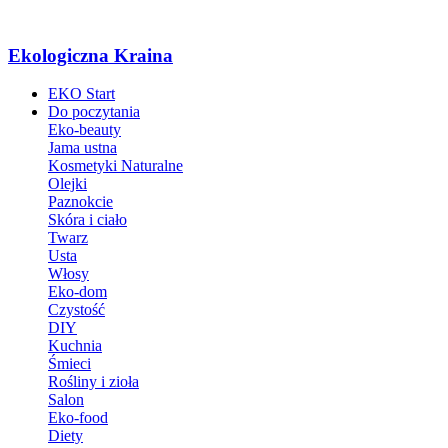
Ekologiczna Kraina
EKO Start
Do poczytania
Eko-beauty
Jama ustna
Kosmetyki Naturalne
Olejki
Paznokcie
Skóra i ciało
Twarz
Usta
Włosy
Eko-dom
Czystość
DIY
Kuchnia
Śmieci
Rośliny i zioła
Salon
Eko-food
Diety