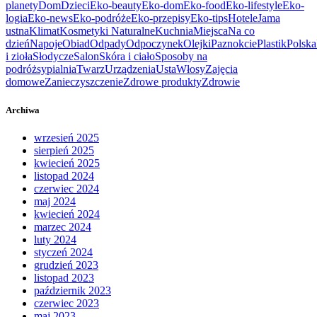
planety
Dom
Dzieci
Eko-beauty
Eko-dom
Eko-food
Eko-lifestyle
Eko-
logia
Eko-news
Eko-podróże
Eko-przepisy
Eko-tips
Hotele
Jama
ustna
Klimat
Kosmetyki Naturalne
Kuchnia
Miejsca
Na co
dzień
Napoje
Obiad
Odpady
Odpoczynek
Olejki
Paznokcie
Plastik
Polska
i zioła
Słodycze
Salon
Skóra i ciało
Sposoby na
podróż
sypialnia
Twarz
Urządzenia
Usta
Włosy
Zajęcia
domowe
Zanieczyszczenie
Zdrowe produkty
Zdrowie
Archiwa
wrzesień 2025
sierpień 2025
kwiecień 2025
listopad 2024
czerwiec 2024
maj 2024
kwiecień 2024
marzec 2024
luty 2024
styczeń 2024
grudzień 2023
listopad 2023
październik 2023
czerwiec 2023
maj 2023