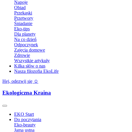
Napoje
Obiad
Przekąski
Przetwory
Śniadanie
Eko-tips
Dla planety
Na co dzień
Odpoczynek
Zajęcia domowe
Zdrowie
Wszystkie artykuły
Kilka słów o nas
Nasza filozofia EkoLife
Hej, odezwij się ☺️
Ekologiczna Kraina
EKO Start
Do poczytania
Eko-beauty
Jama ustna