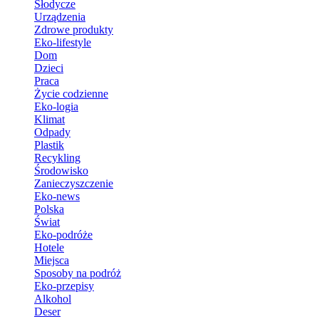
Słodycze
Urządzenia
Zdrowe produkty
Eko-lifestyle
Dom
Dzieci
Praca
Życie codzienne
Eko-logia
Klimat
Odpady
Plastik
Recykling
Środowisko
Zanieczyszczenie
Eko-news
Polska
Świat
Eko-podróże
Hotele
Miejsca
Sposoby na podróż
Eko-przepisy
Alkohol
Deser