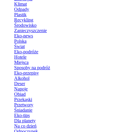
Klimat
Odpady
Plastik
Recykling
Środowisko
Zanieczyszczenie
Eko-news
Polska
Świat
Eko-podróże
Hotele
Miejsca
Sposoby na podróż
Eko-przepisy
Alkohol
Deser
Napoje
Obiad
Przekąski
Przetwory
Śniadanie
Eko-tips
Dla planety
Na co dzień
Odpoczynek