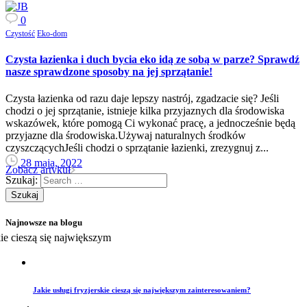
0
Czystość
Eko-dom
Czysta łazienka i duch bycia eko idą ze sobą w parze? Sprawdź
nasze sprawdzone sposoby na jej sprzątanie!
Czysta łazienka od razu daje lepszy nastrój, zgadzacie się? Jeśli
chodzi o jej sprzątanie, istnieje kilka przyjaznych dla środowiska
wskazówek, które pomogą Ci wykonać pracę, a jednocześnie będą
przyjazne dla środowiska.Używaj naturalnych środków
czyszczącychJeśli chodzi o sprzątanie łazienki, zrezygnuj z...
28 maja, 2022
Zobacz artykuł
Szukaj:
Najnowsze na blogu
Jakie usługi fryzjerskie cieszą się największym zainteresowaniem?