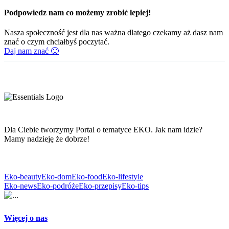
Podpowiedz nam co możemy zrobić lepiej!
Nasza społeczność jest dla nas ważna dlatego czekamy aż dasz nam
znać o czym chciałbyś poczytać.
Daj nam znać 🙂
Dla Ciebie tworzymy Portal o tematyce EKO. Jak nam idzie?
Mamy nadzieję że dobrze!
Eko-beauty
Eko-dom
Eko-food
Eko-lifestyle
Eko-news
Eko-podróże
Eko-przepisy
Eko-tips
Więcej o nas