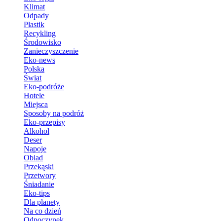
Klimat
Odpady
Plastik
Recykling
Środowisko
Zanieczyszczenie
Eko-news
Polska
Świat
Eko-podróże
Hotele
Miejsca
Sposoby na podróż
Eko-przepisy
Alkohol
Deser
Napoje
Obiad
Przekąski
Przetwory
Śniadanie
Eko-tips
Dla planety
Na co dzień
Odpoczynek