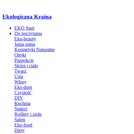
Ekologiczna Kraina
EKO Start
Do poczytania
Eko-beauty
Jama ustna
Kosmetyki Naturalne
Olejki
Paznokcie
Skóra i ciało
Twarz
Usta
Włosy
Eko-dom
Czystość
DIY
Kuchnia
Śmieci
Rośliny i zioła
Salon
Eko-food
Diety