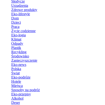
Słodycze
Urządzenia
Zdrowe produkty
Eko-lifestyle
Dom
Dzieci
Praca
Życie codzienne
Eko-logia
Klimat
Odpady
Plastik
Recykling
Środowisko
Zanieczyszczenie
Eko-news
Polska
Świat
Eko-podróże
Hotele
Miejsca
Sposoby na podróż
Eko-przepisy
Alkohol
Deser