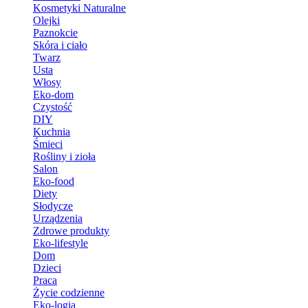
Kosmetyki Naturalne
Olejki
Paznokcie
Skóra i ciało
Twarz
Usta
Włosy
Eko-dom
Czystość
DIY
Kuchnia
Śmieci
Rośliny i zioła
Salon
Eko-food
Diety
Słodycze
Urządzenia
Zdrowe produkty
Eko-lifestyle
Dom
Dzieci
Praca
Życie codzienne
Eko-logia