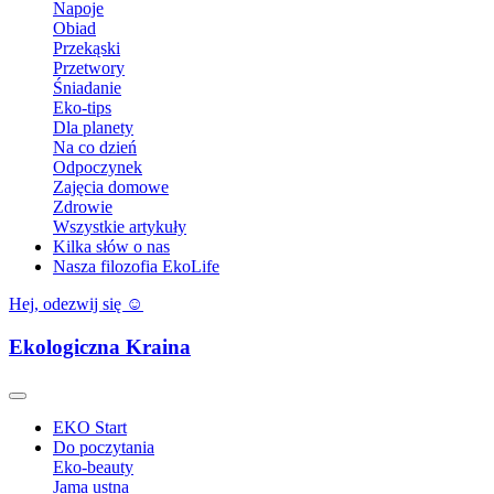
Napoje
Obiad
Przekąski
Przetwory
Śniadanie
Eko-tips
Dla planety
Na co dzień
Odpoczynek
Zajęcia domowe
Zdrowie
Wszystkie artykuły
Kilka słów o nas
Nasza filozofia EkoLife
Hej, odezwij się ☺️
Ekologiczna Kraina
EKO Start
Do poczytania
Eko-beauty
Jama ustna